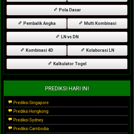
Pola Dasar
Pembalik Angka
Multi Kombinasi
LN vs DN
Kombinasi 4D
Kolaborasi LN
Kalkulator Togel
PREDIKSI HARI INI
Prediksi Singapore
Prediksi Hongkong
Prediksi Sydney
Prediksi Cambodia