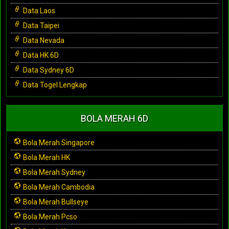
Data Laos
Data Taipei
Data Nevada
Data HK 6D
Data Sydney 6D
Data Togel Lengkap
BOLA MERAH 6D
Bola Merah Singapore
Bola Merah HK
Bola Merah Sydney
Bola Merah Cambodia
Bola Merah Bullseye
Bola Merah Pcso