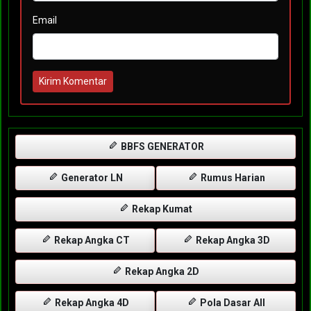
Email
Kirim Komentar
BBFS GENERATOR
Generator LN
Rumus Harian
Rekap Kumat
Rekap Angka CT
Rekap Angka 3D
Rekap Angka 2D
Rekap Angka 4D
Pola Dasar All