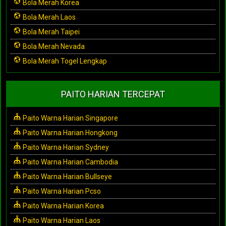
Bola Merah Korea
Bola Merah Laos
Bola Merah Taipei
Bola Merah Nevada
Bola Merah Togel Lengkap
PAITO HARIAN TERCEPAT
Paito Warna Harian Singapore
Paito Warna Harian Hongkong
Paito Warna Harian Sydney
Paito Warna Harian Cambodia
Paito Warna Harian Bullseye
Paito Warna Harian Pcso
Paito Warna Harian Korea
Paito Warna Harian Laos