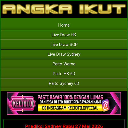
Home
Live Draw HK
Live Draw SGP
Live Draw Sydney
Paito Warna
Paito HK 6D
Paito Sydney 6D
Prediksi Sydney Rabu 27 Mei 2026