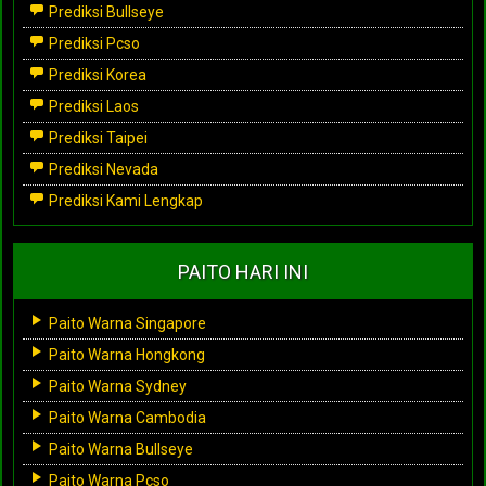
Prediksi Bullseye
Prediksi Pcso
Prediksi Korea
Prediksi Laos
Prediksi Taipei
Prediksi Nevada
Prediksi Kami Lengkap
PAITO HARI INI
Paito Warna Singapore
Paito Warna Hongkong
Paito Warna Sydney
Paito Warna Cambodia
Paito Warna Bullseye
Paito Warna Pcso