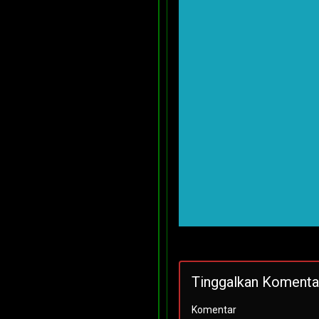
Tinggalkan Komenta
Komentar