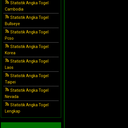
Statistik Angka Togel
Cambodia
Statistik Angka Togel
Bullseye
Statistik Angka Togel
Pcso
Statistik Angka Togel
Korea
Statistik Angka Togel
Laos
Statistik Angka Togel
Taipei
Statistik Angka Togel
Nevada
Statistik Angka Togel
Lengkap