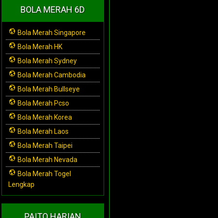
BOLA MERAH 6D
Bola Merah Singapore
Bola Merah HK
Bola Merah Sydney
Bola Merah Cambodia
Bola Merah Bullseye
Bola Merah Pcso
Bola Merah Korea
Bola Merah Laos
Bola Merah Taipei
Bola Merah Nevada
Bola Merah Togel
Lengkap
PAITO HARIAN