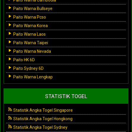
Paito Warna Bullseye
Paito Warna Pcso
Paito Warna Korea
Paito Warna Laos
Paito Warna Taipei
Paito Warna Nevada
Paito HK 6D
Paito Sydney 6D
Paito Warna Lengkap
STATISTIK TOGEL
Statistik Angka Togel Singapore
Statistik Angka Togel Hongkong
Statistik Angka Togel Sydney