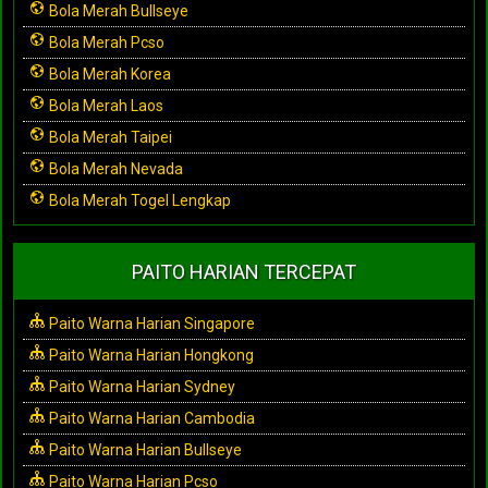
Bola Merah Bullseye
Bola Merah Pcso
Bola Merah Korea
Bola Merah Laos
Bola Merah Taipei
Bola Merah Nevada
Bola Merah Togel Lengkap
PAITO HARIAN TERCEPAT
Paito Warna Harian Singapore
Paito Warna Harian Hongkong
Paito Warna Harian Sydney
Paito Warna Harian Cambodia
Paito Warna Harian Bullseye
Paito Warna Harian Pcso