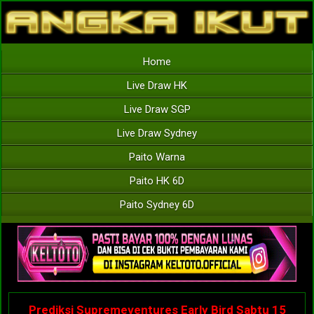
Home
Live Draw HK
Live Draw SGP
Live Draw Sydney
Paito Warna
Paito HK 6D
Paito Sydney 6D
Prediksi Supremeventures Early Bird Sabtu 15