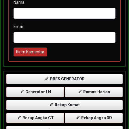
Nama
Email
Kirim Komentar
BBFS GENERATOR
Generator LN
Rumus Harian
Rekap Kumat
Rekap Angka CT
Rekap Angka 3D