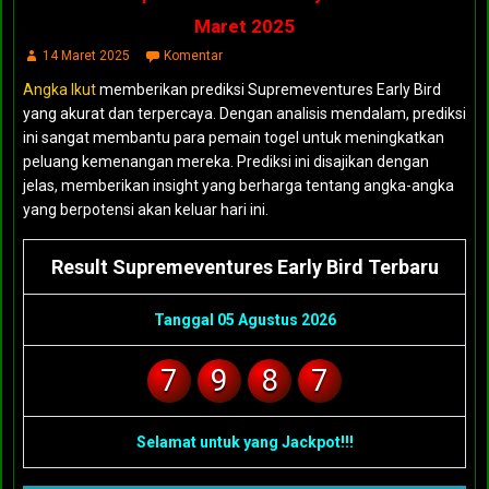
Maret 2025
14 Maret 2025
Komentar
Angka Ikut
memberikan prediksi Supremeventures Early Bird
yang akurat dan terpercaya. Dengan analisis mendalam, prediksi
ini sangat membantu para pemain togel untuk meningkatkan
peluang kemenangan mereka. Prediksi ini disajikan dengan
jelas, memberikan insight yang berharga tentang angka-angka
yang berpotensi akan keluar hari ini.
Result Supremeventures Early Bird Terbaru
Tanggal 05 Agustus 2026
7
9
8
7
Selamat untuk yang Jackpot!!!