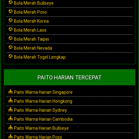
Bola Merah Bullseye
Bola Merah Pcso
Bola Merah Korea
Bola Merah Laos
Bola Merah Taipei
Bola Merah Nevada
Bola Merah Togel Lengkap
PAITO HARIAN TERCEPAT
Paito Warna Harian Singapore
Paito Warna Harian Hongkong
Paito Warna Harian Sydney
Paito Warna Harian Cambodia
Paito Warna Harian Bullseye
Paito Warna Harian Pcso