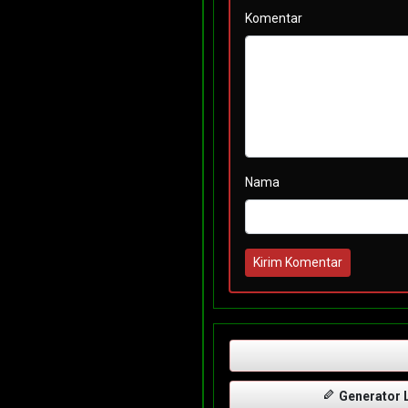
Komentar
Nama
Kirim Komentar
Generator 