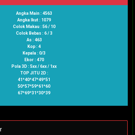
Angka Main : 4563
Angka Ikut : 1079
Colok Makau : 56 / 10
Colok Bebas : 6 / 3
As : 463
Kop : 4
Kepala : 0/3
Ekor : 470
Pola 3D : 5xx / 6xx / 1xx
TOP JITU 2D :
41*40*47*49*51
50*57*59*61*60
67*69*31*30*39
r