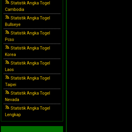
Statistik Angka Togel
Cambodia
Statistik Angka Togel
Bullseye
Statistik Angka Togel
Pcso
Statistik Angka Togel
Korea
Statistik Angka Togel
Laos
Statistik Angka Togel
Taipei
Statistik Angka Togel
Nevada
Statistik Angka Togel
Lengkap