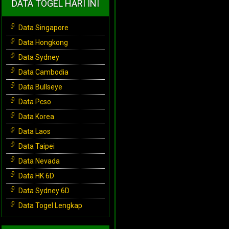
DATA TOGEL HARI INI
Data Singapore
Data Hongkong
Data Sydney
Data Cambodia
Data Bullseye
Data Pcso
Data Korea
Data Laos
Data Taipei
Data Nevada
Data HK 6D
Data Sydney 6D
Data Togel Lengkap