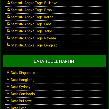
Statistik Angka Togel Bullseye
Statistik Angka Togel Pcso
Statistik Angka Togel Korea
Statistik Angka Togel Laos
Statistik Angka Togel Taipei
Statistik Angka Togel Nevada
Statistik Angka Togel Lengkap
DATA TOGEL HARI INI
Data Singapore
Data Hongkong
Data Sydney
Data Cambodia
Data Bullseye
Data Pcso