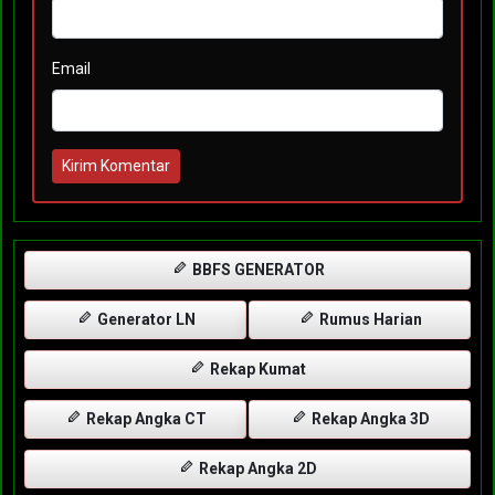
Email
Kirim Komentar
BBFS GENERATOR
Generator LN
Rumus Harian
Rekap Kumat
Rekap Angka CT
Rekap Angka 3D
Rekap Angka 2D