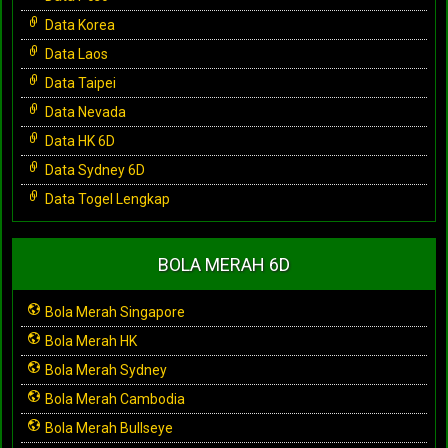
Data Korea
Data Laos
Data Taipei
Data Nevada
Data HK 6D
Data Sydney 6D
Data Togel Lengkap
BOLA MERAH 6D
Bola Merah Singapore
Bola Merah HK
Bola Merah Sydney
Bola Merah Cambodia
Bola Merah Bullseye