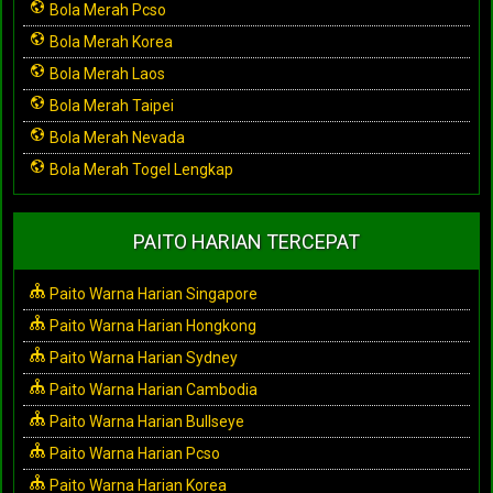
Bola Merah Pcso
Bola Merah Korea
Bola Merah Laos
Bola Merah Taipei
Bola Merah Nevada
Bola Merah Togel Lengkap
PAITO HARIAN TERCEPAT
Paito Warna Harian Singapore
Paito Warna Harian Hongkong
Paito Warna Harian Sydney
Paito Warna Harian Cambodia
Paito Warna Harian Bullseye
Paito Warna Harian Pcso
Paito Warna Harian Korea