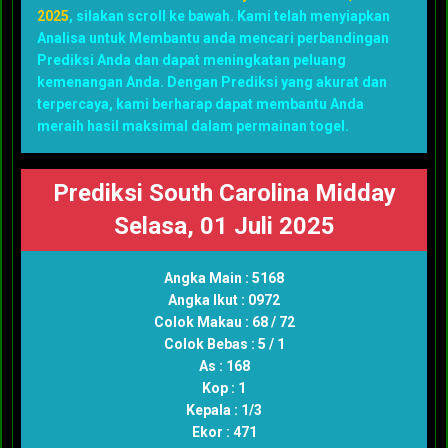
2025
, silakan scroll ke bawah. Kami telah menyiapkan
Analisa untuk Membantu anda mencari perbandingan
Prediksi Anda dan dapat meningkatan peluang
kemenangan Anda. Dengan Prediksi yang akurat dan
terpercaya, kami berharap dapat membantu Anda
meraih hasil maksimal dalam permainan togel.
Prediksi South Carolina Midday
Selasa, 01 Juli 2025
Angka Main : 5168
Angka Ikut : 0972
Colok Makau : 68 / 72
Colok Bebas : 5 / 1
As : 168
Kop : 1
Kepala : 1/3
Ekor : 471