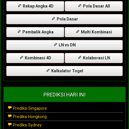
Rekap Angka 4D
Pola Dasar All
Pola Dasar
Pembalik Angka
Multi Kombinasi
LN vs DN
Kombinasi 4D
Kolaborasi LN
Kalkulator Togel
PREDIKSI HARI INI
Prediksi Singapore
Prediksi Hongkong
Prediksi Sydney