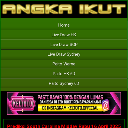
Home
Live Draw HK
Live Draw SGP
Live Draw Sydney
Paito Warna
Paito HK 6D
Paito Sydney 6D
Prediksi South Carolina Midday Rabu 16 April 2025