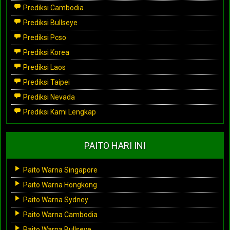
Prediksi Cambodia
Prediksi Bullseye
Prediksi Pcso
Prediksi Korea
Prediksi Laos
Prediksi Taipei
Prediksi Nevada
Prediksi Kami Lengkap
PAITO HARI INI
Paito Warna Singapore
Paito Warna Hongkong
Paito Warna Sydney
Paito Warna Cambodia
Paito Warna Bullseye