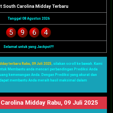
t South Carolina Midday Terbaru
Tanggal 08 Agustus 2026
5
9
6
4
Selamat untuk yang Jackpot!!!
dday terbaru Rabu, 09 Juli 2025
, silakan scroll ke bawah. Kami
untuk Membantu anda mencari perbandingan Prediksi Anda
luang kemenangan Anda. Dengan Prediksi yang akurat dan
 dapat membantu Anda meraih hasil maksimal dalam
 Carolina Midday Rabu, 09 Juli 2025