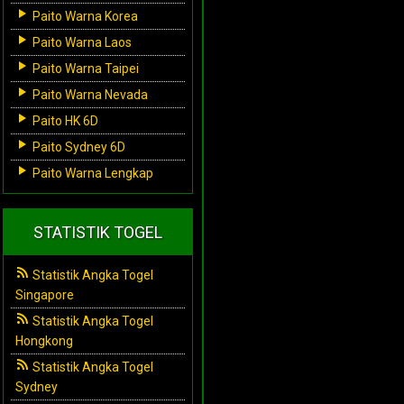
Paito Warna Korea
Paito Warna Laos
Paito Warna Taipei
Paito Warna Nevada
Paito HK 6D
Paito Sydney 6D
Paito Warna Lengkap
STATISTIK TOGEL
Statistik Angka Togel
Singapore
Statistik Angka Togel
Hongkong
Statistik Angka Togel
Sydney