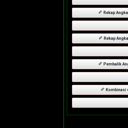
Rekap Angka
Rekap Angka
Pembalik An
Kombinasi 