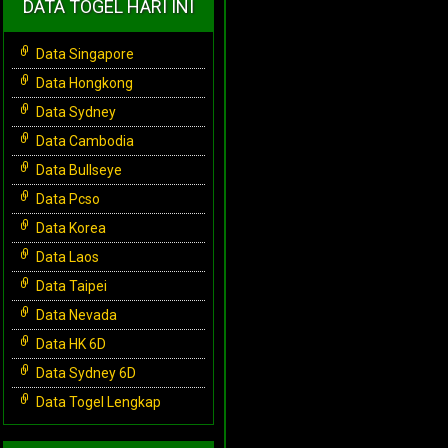
DATA TOGEL HARI INI
Data Singapore
Data Hongkong
Data Sydney
Data Cambodia
Data Bullseye
Data Pcso
Data Korea
Data Laos
Data Taipei
Data Nevada
Data HK 6D
Data Sydney 6D
Data Togel Lengkap