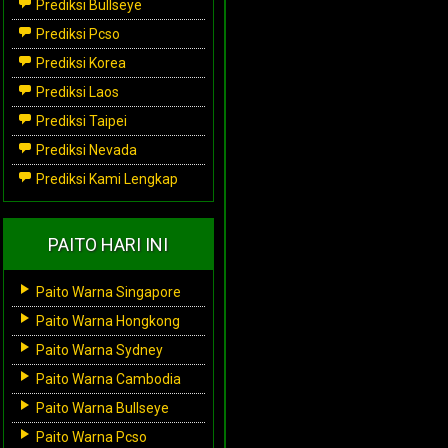
Prediksi Bullseye
Prediksi Pcso
Prediksi Korea
Prediksi Laos
Prediksi Taipei
Prediksi Nevada
Prediksi Kami Lengkap
PAITO HARI INI
Paito Warna Singapore
Paito Warna Hongkong
Paito Warna Sydney
Paito Warna Cambodia
Paito Warna Bullseye
Paito Warna Pcso