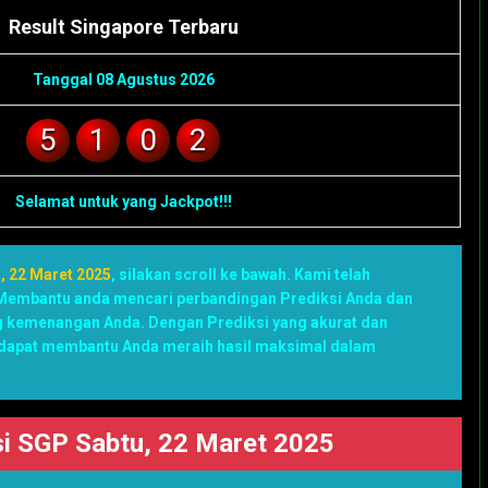
Result Singapore Terbaru
Tanggal 08 Agustus 2026
5
1
0
2
Selamat untuk yang Jackpot!!!
, 22 Maret 2025
, silakan scroll ke bawah. Kami telah
 Membantu anda mencari perbandingan Prediksi Anda dan
g kemenangan Anda. Dengan Prediksi yang akurat dan
 dapat membantu Anda meraih hasil maksimal dalam
si SGP Sabtu, 22 Maret 2025