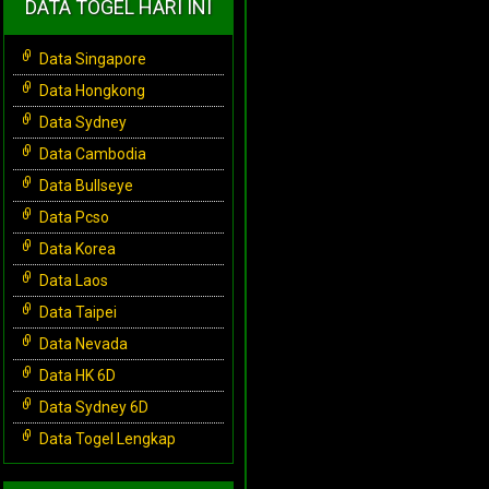
DATA TOGEL HARI INI
Data Singapore
Data Hongkong
Data Sydney
Data Cambodia
Data Bullseye
Data Pcso
Data Korea
Data Laos
Data Taipei
Data Nevada
Data HK 6D
Data Sydney 6D
Data Togel Lengkap