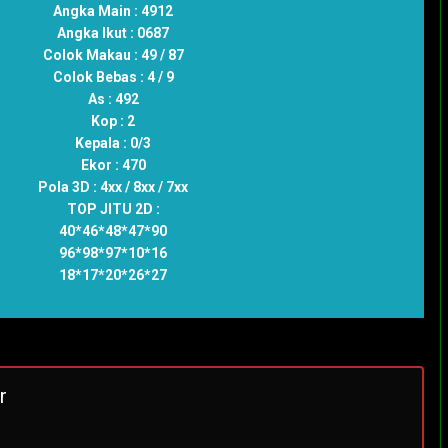
Angka Main : 4912
Angka Ikut : 0687
Colok Makau : 49 / 87
Colok Bebas : 4 / 9
As : 492
Kop : 2
Kepala : 0/3
Ekor : 470
Pola 3D : 4xx / 8xx / 7xx
TOP JITU 2D :
40*46*48*47*90
96*98*97*10*16
18*17*20*26*27
r