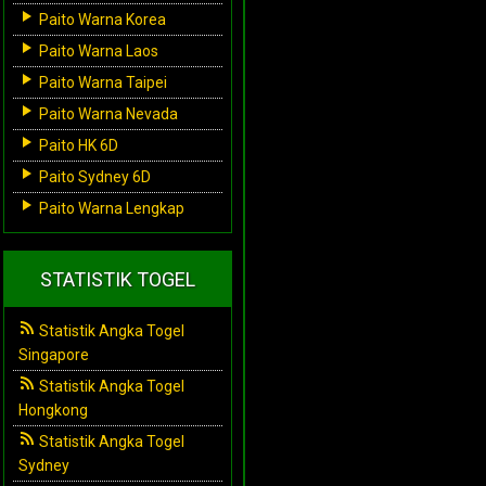
Paito Warna Korea
Paito Warna Laos
Paito Warna Taipei
Paito Warna Nevada
Paito HK 6D
Paito Sydney 6D
Paito Warna Lengkap
STATISTIK TOGEL
Statistik Angka Togel
Singapore
Statistik Angka Togel
Hongkong
Statistik Angka Togel
Sydney