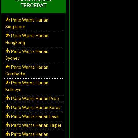
TERCEPAT
Paito Warna Harian
Singapore
Paito Warna Harian
Hongkong
Paito Warna Harian
Sydney
Paito Warna Harian
Cambodia
Paito Warna Harian
Bullseye
Paito Warna Harian Pcso
Paito Warna Harian Korea
Paito Warna Harian Laos
Paito Warna Harian Taipei
Paito Warna Harian