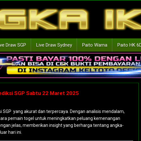
ive Draw SGP
Live Draw Sydney
Paito Warna
Paito HK 6
ediksi SGP Sabtu 22 Maret 2025
 SGP yang akurat dan terpercaya. Dengan analisis mendalam,
 para pemain togel untuk meningkatkan peluang kemenangan
 dengan jelas, memberikan insight yang berharga tentang angka-
ar hari ini.