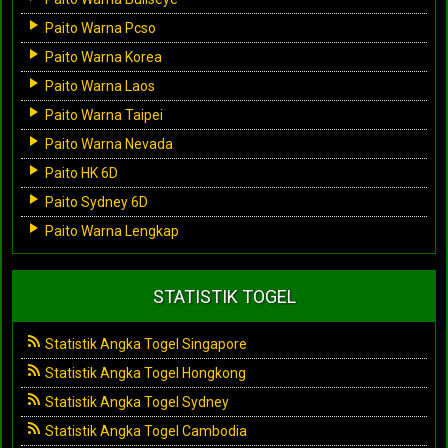
Paito Warna Pcso
Paito Warna Korea
Paito Warna Laos
Paito Warna Taipei
Paito Warna Nevada
Paito HK 6D
Paito Sydney 6D
Paito Warna Lengkap
STATISTIK TOGEL
Statistik Angka Togel Singapore
Statistik Angka Togel Hongkong
Statistik Angka Togel Sydney
Statistik Angka Togel Cambodia