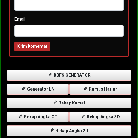
Email
Kirim Komentar
BBFS GENERATOR
Generator LN
Rumus Harian
Rekap Kumat
Rekap Angka CT
Rekap Angka 3D
Rekap Angka 2D