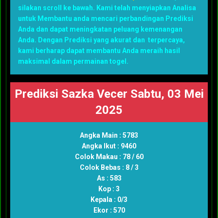
silakan scroll ke bawah. Kami telah menyiapkan Analisa
untuk Membantu anda mencari perbandingan Prediksi
Anda dan dapat meningkatan peluang kemenangan
Anda. Dengan Prediksi yang akurat dan terpercaya,
kami berharap dapat membantu Anda meraih hasil
maksimal dalam permainan togel.
Prediksi Sazka Vecer Sabtu, 03 Mei
2025
Angka Main : 5783
Angka Ikut : 9460
Colok Makau : 78 / 60
Colok Bebas : 8 / 3
As : 583
Kop : 3
Kepala : 0/3
Ekor : 570