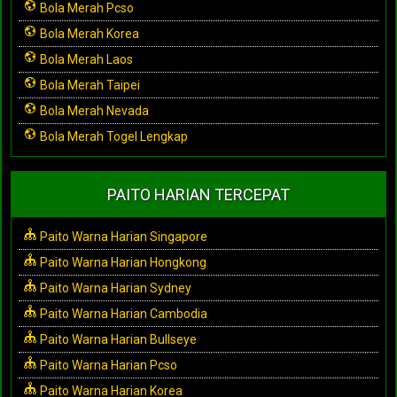
Bola Merah Pcso
Bola Merah Korea
Bola Merah Laos
Bola Merah Taipei
Bola Merah Nevada
Bola Merah Togel Lengkap
PAITO HARIAN TERCEPAT
Paito Warna Harian Singapore
Paito Warna Harian Hongkong
Paito Warna Harian Sydney
Paito Warna Harian Cambodia
Paito Warna Harian Bullseye
Paito Warna Harian Pcso
Paito Warna Harian Korea