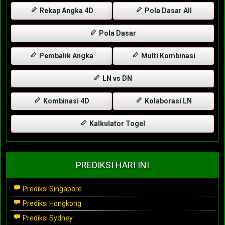
Rekap Angka 4D
Pola Dasar All
Pola Dasar
Pembalik Angka
Multi Kombinasi
LN vs DN
Kombinasi 4D
Kolaborasi LN
Kalkulator Togel
PREDIKSI HARI INI
Prediksi Singapore
Prediksi Hongkong
Prediksi Sydney