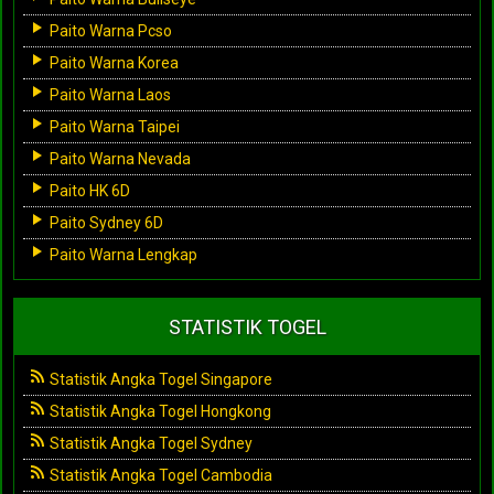
Paito Warna Pcso
Paito Warna Korea
Paito Warna Laos
Paito Warna Taipei
Paito Warna Nevada
Paito HK 6D
Paito Sydney 6D
Paito Warna Lengkap
STATISTIK TOGEL
Statistik Angka Togel Singapore
Statistik Angka Togel Hongkong
Statistik Angka Togel Sydney
Statistik Angka Togel Cambodia