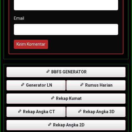
Email
Kirim Komentar
BBFS GENERATOR
Generator LN
Rumus Harian
Rekap Kumat
Rekap Angka CT
Rekap Angka 3D
Rekap Angka 2D