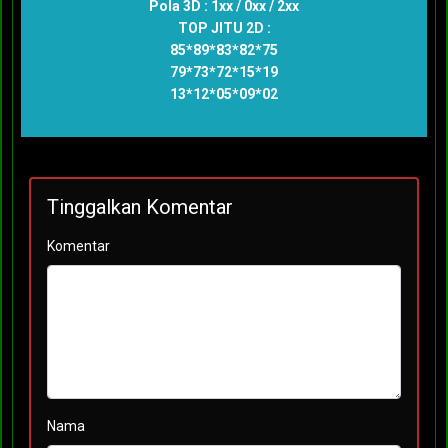
Pola 3D : 1xx / 0xx / 2xx
TOP JITU 2D :
85*89*83*82*75
79*73*72*15*19
13*12*05*09*02
Tinggalkan Komentar
Komentar
Nama