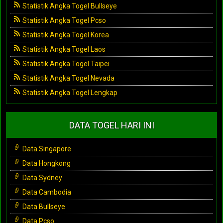
Statistik Angka Togel Bullseye
Statistik Angka Togel Pcso
Statistik Angka Togel Korea
Statistik Angka Togel Laos
Statistik Angka Togel Taipei
Statistik Angka Togel Nevada
Statistik Angka Togel Lengkap
DATA TOGEL HARI INI
Data Singapore
Data Hongkong
Data Sydney
Data Cambodia
Data Bullseye
Data Pcso