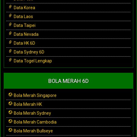
Data Korea
Data Laos
Data Taipei
Data Nevada
Data HK 6D
Data Sydney 6D
Data Togel Lengkap
BOLA MERAH 6D
Bola Merah Singapore
Bola Merah HK
Bola Merah Sydney
Bola Merah Cambodia
Bola Merah Bullseye