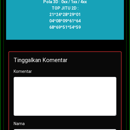
Pola 3D : 0xx / 1xx / 4xx
TOP JITU 2D :
21*24*28*29*01
04*08*09*61*64
68*69*51*54*59
Tinggalkan Komentar
Komentar
Nama