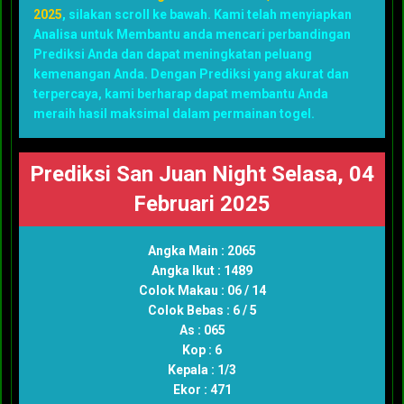
2025
, silakan scroll ke bawah. Kami telah menyiapkan
Analisa untuk Membantu anda mencari perbandingan
Prediksi Anda dan dapat meningkatan peluang
kemenangan Anda. Dengan Prediksi yang akurat dan
terpercaya, kami berharap dapat membantu Anda
meraih hasil maksimal dalam permainan togel.
Prediksi San Juan Night Selasa, 04
Februari 2025
Angka Main : 2065
Angka Ikut : 1489
Colok Makau : 06 / 14
Colok Bebas : 6 / 5
As : 065
Kop : 6
Kepala : 1/3
Ekor : 471