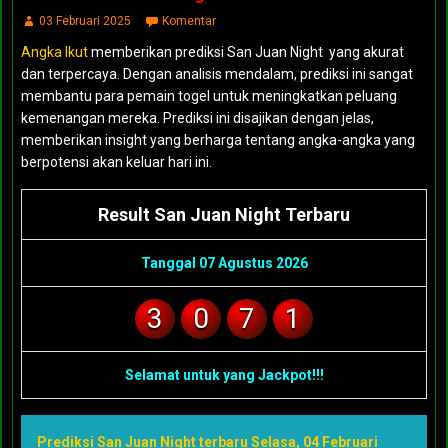
03 Februari 2025
Komentar
Angka Ikut
memberikan prediksi San Juan Night yang akurat
dan terpercaya. Dengan analisis mendalam, prediksi ini sangat
membantu para pemain togel untuk meningkatkan peluang
kemenangan mereka. Prediksi ini disajikan dengan jelas,
memberikan insight yang berharga tentang angka-angka yang
berpotensi akan keluar hari ini.
Result San Juan Night Terbaru
Tanggal 07 Agustus 2026
3
0
7
1
Selamat untuk yang Jackpot!!!
Prediksi San Juan Night terbaru Selasa, 04 Februari