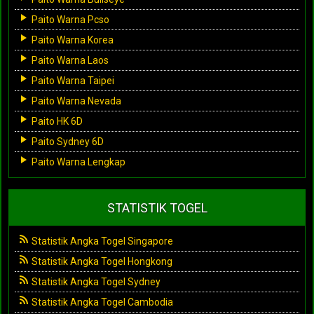
Paito Warna Pcso
Paito Warna Korea
Paito Warna Laos
Paito Warna Taipei
Paito Warna Nevada
Paito HK 6D
Paito Sydney 6D
Paito Warna Lengkap
STATISTIK TOGEL
Statistik Angka Togel Singapore
Statistik Angka Togel Hongkong
Statistik Angka Togel Sydney
Statistik Angka Togel Cambodia