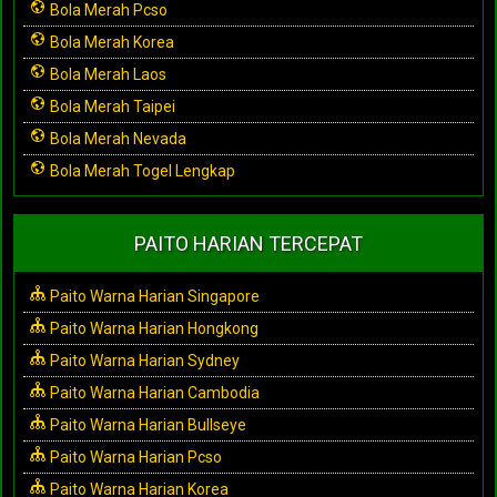
Bola Merah Pcso
Bola Merah Korea
Bola Merah Laos
Bola Merah Taipei
Bola Merah Nevada
Bola Merah Togel Lengkap
PAITO HARIAN TERCEPAT
Paito Warna Harian Singapore
Paito Warna Harian Hongkong
Paito Warna Harian Sydney
Paito Warna Harian Cambodia
Paito Warna Harian Bullseye
Paito Warna Harian Pcso
Paito Warna Harian Korea