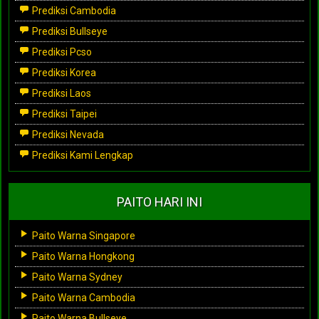
Prediksi Cambodia
Prediksi Bullseye
Prediksi Pcso
Prediksi Korea
Prediksi Laos
Prediksi Taipei
Prediksi Nevada
Prediksi Kami Lengkap
PAITO HARI INI
Paito Warna Singapore
Paito Warna Hongkong
Paito Warna Sydney
Paito Warna Cambodia
Paito Warna Bullseye