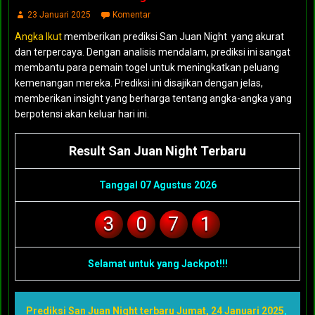
23 Januari 2025
Komentar
Angka Ikut
memberikan prediksi San Juan Night yang akurat
dan terpercaya. Dengan analisis mendalam, prediksi ini sangat
membantu para pemain togel untuk meningkatkan peluang
kemenangan mereka. Prediksi ini disajikan dengan jelas,
memberikan insight yang berharga tentang angka-angka yang
berpotensi akan keluar hari ini.
Result San Juan Night Terbaru
Tanggal 07 Agustus 2026
3
0
7
1
Selamat untuk yang Jackpot!!!
Prediksi San Juan Night terbaru Jumat, 24 Januari 2025
,