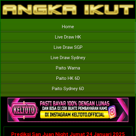
Home
Live Draw HK
Live Draw SGP
Live Draw Sydney
Paito Warna
Paito HK 6D
Paito Sydney 6D
Prediksi San Juan Night Jumat 24 Januari 2025