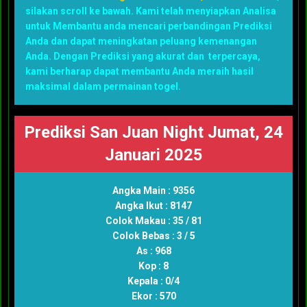
silakan scroll ke bawah. Kami telah menyiapkan Analisa
untuk Membantu anda mencari perbandingan Prediksi
Anda dan dapat meningkatan peluang kemenangan
Anda. Dengan Prediksi yang akurat dan terpercaya,
kami berharap dapat membantu Anda meraih hasil
maksimal dalam permainan togel.
Prediksi San Juan Night Jumat, 24
Januari 2025
Angka Main : 9356
Angka Ikut : 8147
Colok Makau : 35 / 81
Colok Bebas : 3 / 5
As : 968
Kop : 8
Kepala : 0/4
Ekor : 570