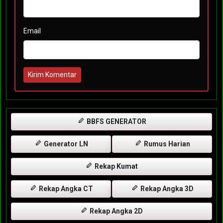
Email
Kirim Komentar
BBFS GENERATOR
Generator LN
Rumus Harian
Rekap Kumat
Rekap Angka CT
Rekap Angka 3D
Rekap Angka 2D