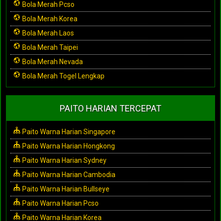
Bola Merah Pcso
Bola Merah Korea
Bola Merah Laos
Bola Merah Taipei
Bola Merah Nevada
Bola Merah Togel Lengkap
PAITO HARIAN TERCEPAT
Paito Warna Harian Singapore
Paito Warna Harian Hongkong
Paito Warna Harian Sydney
Paito Warna Harian Cambodia
Paito Warna Harian Bullseye
Paito Warna Harian Pcso
Paito Warna Harian Korea