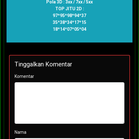
Pola 3D : 3xx / 7xx / 5xx
TOP JITU 2D :
97*95*98*94*37
35*38*34*17*15
18*14*07*05*04
Tinggalkan Komentar
Komentar
Nama