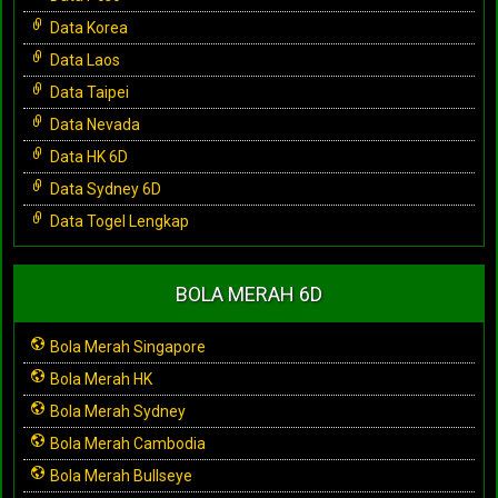
Data Korea
Data Laos
Data Taipei
Data Nevada
Data HK 6D
Data Sydney 6D
Data Togel Lengkap
BOLA MERAH 6D
Bola Merah Singapore
Bola Merah HK
Bola Merah Sydney
Bola Merah Cambodia
Bola Merah Bullseye