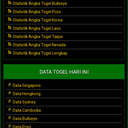
Statistik Angka Togel Bullseye
Statistik Angka Togel Pcso
Statistik Angka Togel Korea
Statistik Angka Togel Laos
Statistik Angka Togel Taipei
Statistik Angka Togel Nevada
Statistik Angka Togel Lengkap
DATA TOGEL HARI INI
Data Singapore
Data Hongkong
Data Sydney
Data Cambodia
Data Bullseye
Data Pcso