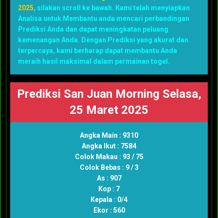
2025
, silakan scroll ke bawah. Kami telah menyiapkan
Analisa untuk Membantu anda mencari perbandingan
Prediksi Anda dan dapat meningkatan peluang
kemenangan Anda. Dengan Prediksi yang akurat dan
terpercaya, kami berharap dapat membantu Anda
meraih hasil maksimal dalam permainan togel.
Prediksi San Juan Morning Selasa,
25 Maret 2025
Angka Main : 9310
Angka Ikut : 7584
Colok Makau : 93 / 75
Colok Bebas : 9 / 3
As : 907
Kop : 7
Kepala : 0/4
Ekor : 560