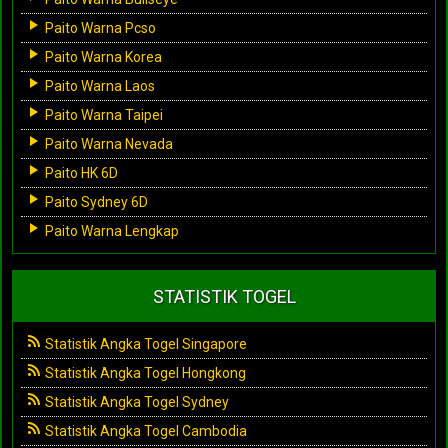
Paito Warna Pcso
Paito Warna Korea
Paito Warna Laos
Paito Warna Taipei
Paito Warna Nevada
Paito HK 6D
Paito Sydney 6D
Paito Warna Lengkap
STATISTIK TOGEL
Statistik Angka Togel Singapore
Statistik Angka Togel Hongkong
Statistik Angka Togel Sydney
Statistik Angka Togel Cambodia