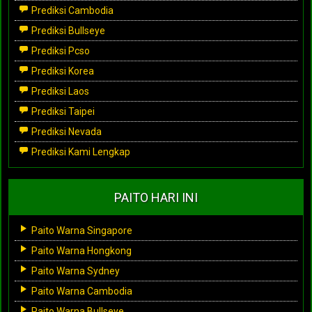
Prediksi Cambodia
Prediksi Bullseye
Prediksi Pcso
Prediksi Korea
Prediksi Laos
Prediksi Taipei
Prediksi Nevada
Prediksi Kami Lengkap
PAITO HARI INI
Paito Warna Singapore
Paito Warna Hongkong
Paito Warna Sydney
Paito Warna Cambodia
Paito Warna Bullseye