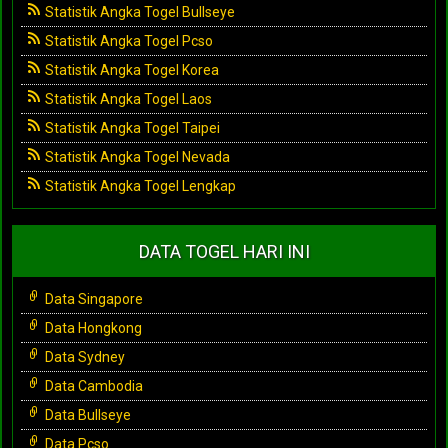
Statistik Angka Togel Bullseye
Statistik Angka Togel Pcso
Statistik Angka Togel Korea
Statistik Angka Togel Laos
Statistik Angka Togel Taipei
Statistik Angka Togel Nevada
Statistik Angka Togel Lengkap
DATA TOGEL HARI INI
Data Singapore
Data Hongkong
Data Sydney
Data Cambodia
Data Bullseye
Data Pcso