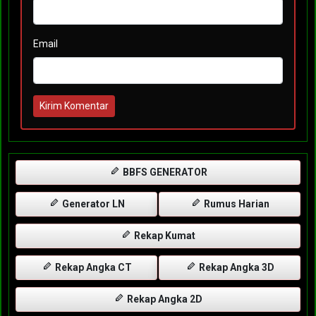
Email
Kirim Komentar
BBFS GENERATOR
Generator LN
Rumus Harian
Rekap Kumat
Rekap Angka CT
Rekap Angka 3D
Rekap Angka 2D