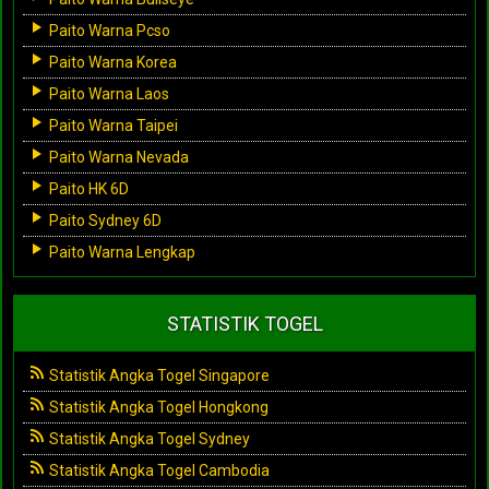
Paito Warna Pcso
Paito Warna Korea
Paito Warna Laos
Paito Warna Taipei
Paito Warna Nevada
Paito HK 6D
Paito Sydney 6D
Paito Warna Lengkap
STATISTIK TOGEL
Statistik Angka Togel Singapore
Statistik Angka Togel Hongkong
Statistik Angka Togel Sydney
Statistik Angka Togel Cambodia