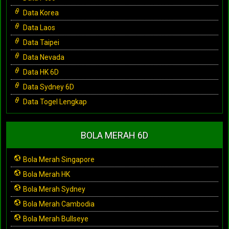
Data Korea
Data Laos
Data Taipei
Data Nevada
Data HK 6D
Data Sydney 6D
Data Togel Lengkap
BOLA MERAH 6D
Bola Merah Singapore
Bola Merah HK
Bola Merah Sydney
Bola Merah Cambodia
Bola Merah Bullseye