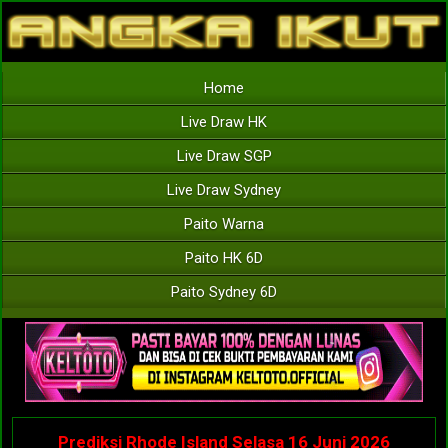
Home
Live Draw HK
Live Draw SGP
Live Draw Sydney
Paito Warna
Paito HK 6D
Paito Sydney 6D
Prediksi Rhode Island Selasa 16 Juni 2026