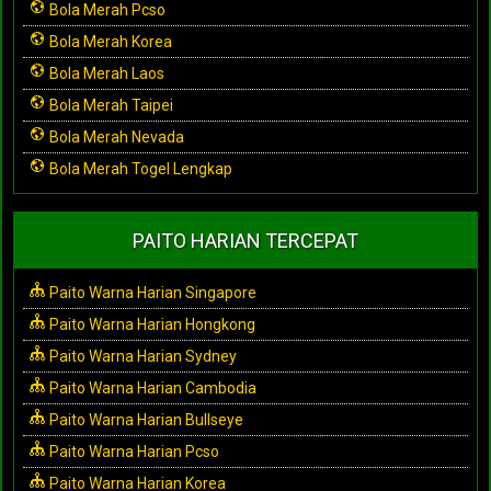
Bola Merah Pcso
Bola Merah Korea
Bola Merah Laos
Bola Merah Taipei
Bola Merah Nevada
Bola Merah Togel Lengkap
PAITO HARIAN TERCEPAT
Paito Warna Harian Singapore
Paito Warna Harian Hongkong
Paito Warna Harian Sydney
Paito Warna Harian Cambodia
Paito Warna Harian Bullseye
Paito Warna Harian Pcso
Paito Warna Harian Korea