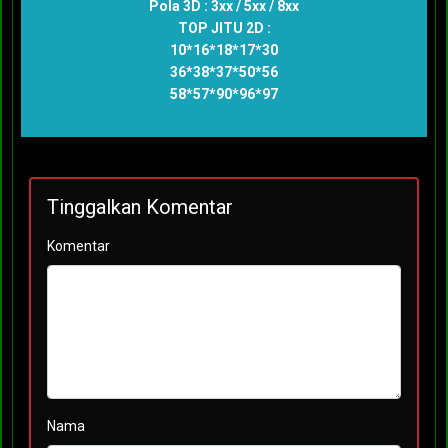
Pola 3D : 3xx / 5xx / 8xx
TOP JITU 2D :
10*16*18*17*30
36*38*37*50*56
58*57*90*96*97
Tinggalkan Komentar
Komentar
Nama