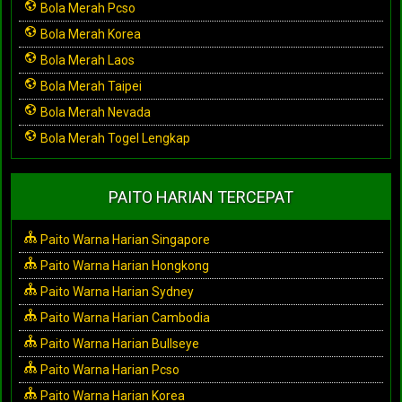
Bola Merah Pcso
Bola Merah Korea
Bola Merah Laos
Bola Merah Taipei
Bola Merah Nevada
Bola Merah Togel Lengkap
PAITO HARIAN TERCEPAT
Paito Warna Harian Singapore
Paito Warna Harian Hongkong
Paito Warna Harian Sydney
Paito Warna Harian Cambodia
Paito Warna Harian Bullseye
Paito Warna Harian Pcso
Paito Warna Harian Korea