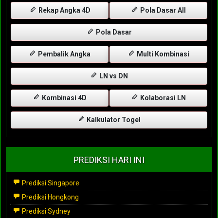
Rekap Angka 4D
Pola Dasar All
Pola Dasar
Pembalik Angka
Multi Kombinasi
LN vs DN
Kombinasi 4D
Kolaborasi LN
Kalkulator Togel
PREDIKSI HARI INI
Prediksi Singapore
Prediksi Hongkong
Prediksi Sydney