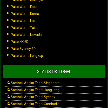
Paito Warna Pcso
Paito Warna Korea
Paito Warna Laos
Paito Warna Taipei
Paito Warna Nevada
Paito HK 6D
Paito Sydney 6D
Paito Warna Lengkap
STATISTIK TOGEL
Statistik Angka Togel Singapore
Statistik Angka Togel Hongkong
Statistik Angka Togel Sydney
Statistik Angka Togel Cambodia