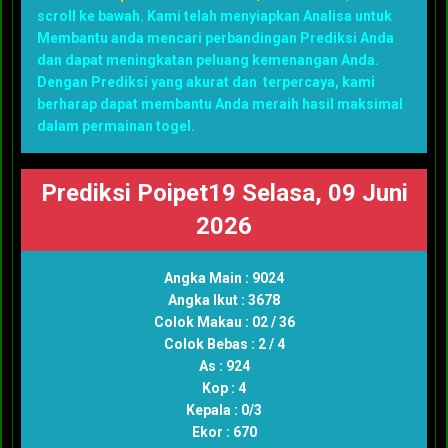
scroll ke bawah. Kami telah menyiapkan Analisa untuk
Membantu anda mencari perbandingan Prediksi Anda
dan dapat meningkatan peluang kemenangan Anda.
Dengan Prediksi yang akurat dan terpercaya, kami
berharap dapat membantu Anda meraih hasil maksimal
dalam permainan togel.
Prediksi Poipet19 Selasa, 09 Juni
2026
Angka Main : 9024
Angka Ikut : 3678
Colok Makau : 02 / 36
Colok Bebas : 2 / 4
As : 924
Kop : 4
Kepala : 0/3
Ekor : 670