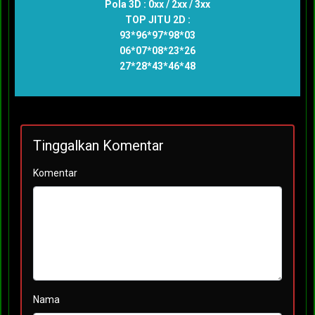
Pola 3D : 0xx / 2xx / 3xx
TOP JITU 2D :
93*96*97*98*03
06*07*08*23*26
27*28*43*46*48
Tinggalkan Komentar
Komentar
Nama