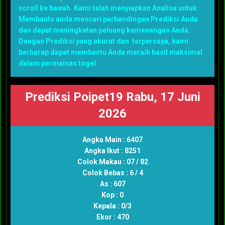
scroll ke bawah. Kami telah menyiapkan Analisa untuk
Membantu anda mencari perbandingan Prediksi Anda
dan dapat meningkatan peluang kemenangan Anda.
Dengan Prediksi yang akurat dan terpercaya, kami
berharap dapat membantu Anda meraih hasil maksimal
dalam permainan togel.
Prediksi Poipet19 Rabu, 17 Juni
2026
Angka Main : 6407
Angka Ikut : 8251
Colok Makau : 07 / 82
Colok Bebas : 6 / 4
As : 607
Kop : 0
Kepala : 0/3
Ekor : 470