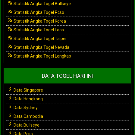
Statistik Angka Togel Bullseye
Statistik Angka Togel Pcso
Statistik Angka Togel Korea
Statistik Angka Togel Laos
Statistik Angka Togel Taipei
Statistik Angka Togel Nevada
Statistik Angka Togel Lengkap
DATA TOGEL HARI INI
Data Singapore
Data Hongkong
Data Sydney
Data Cambodia
Data Bullseye
Data Pcso