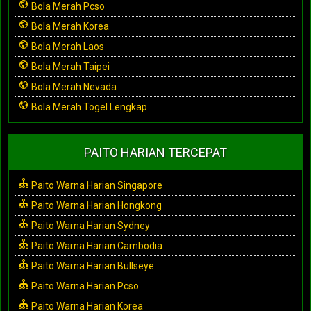
Bola Merah Pcso
Bola Merah Korea
Bola Merah Laos
Bola Merah Taipei
Bola Merah Nevada
Bola Merah Togel Lengkap
PAITO HARIAN TERCEPAT
Paito Warna Harian Singapore
Paito Warna Harian Hongkong
Paito Warna Harian Sydney
Paito Warna Harian Cambodia
Paito Warna Harian Bullseye
Paito Warna Harian Pcso
Paito Warna Harian Korea