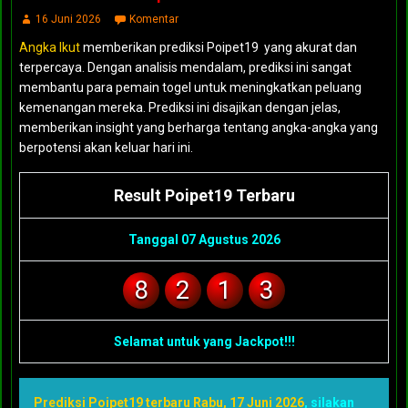
16 Juni 2026
Komentar
Angka Ikut
memberikan prediksi Poipet19 yang akurat dan
terpercaya. Dengan analisis mendalam, prediksi ini sangat
membantu para pemain togel untuk meningkatkan peluang
kemenangan mereka. Prediksi ini disajikan dengan jelas,
memberikan insight yang berharga tentang angka-angka yang
berpotensi akan keluar hari ini.
Result Poipet19 Terbaru
Tanggal 07 Agustus 2026
8
2
1
3
Selamat untuk yang Jackpot!!!
Prediksi Poipet19 terbaru Rabu, 17 Juni 2026
, silakan