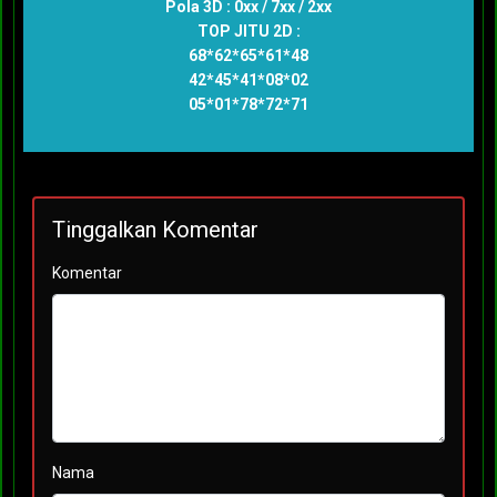
Pola 3D : 0xx / 7xx / 2xx
TOP JITU 2D :
68*62*65*61*48
42*45*41*08*02
05*01*78*72*71
Tinggalkan Komentar
Komentar
Nama