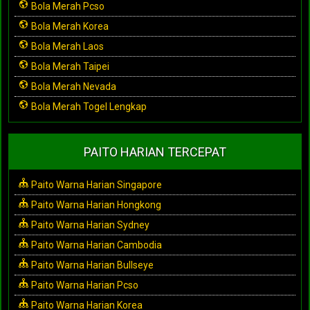
Bola Merah Pcso
Bola Merah Korea
Bola Merah Laos
Bola Merah Taipei
Bola Merah Nevada
Bola Merah Togel Lengkap
PAITO HARIAN TERCEPAT
Paito Warna Harian Singapore
Paito Warna Harian Hongkong
Paito Warna Harian Sydney
Paito Warna Harian Cambodia
Paito Warna Harian Bullseye
Paito Warna Harian Pcso
Paito Warna Harian Korea