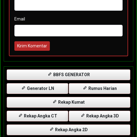
Email
Kirim Komentar
BBFS GENERATOR
Generator LN
Rumus Harian
Rekap Kumat
Rekap Angka CT
Rekap Angka 3D
Rekap Angka 2D