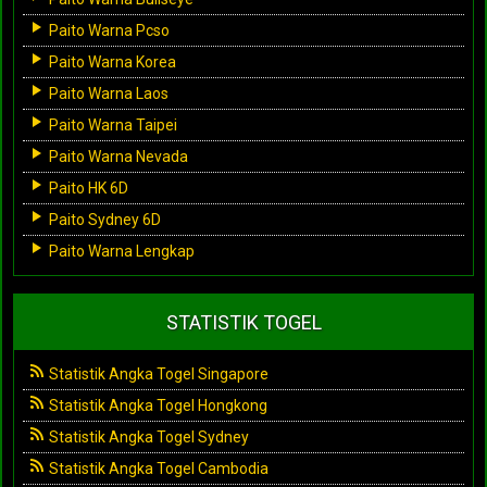
Paito Warna Pcso
Paito Warna Korea
Paito Warna Laos
Paito Warna Taipei
Paito Warna Nevada
Paito HK 6D
Paito Sydney 6D
Paito Warna Lengkap
STATISTIK TOGEL
Statistik Angka Togel Singapore
Statistik Angka Togel Hongkong
Statistik Angka Togel Sydney
Statistik Angka Togel Cambodia