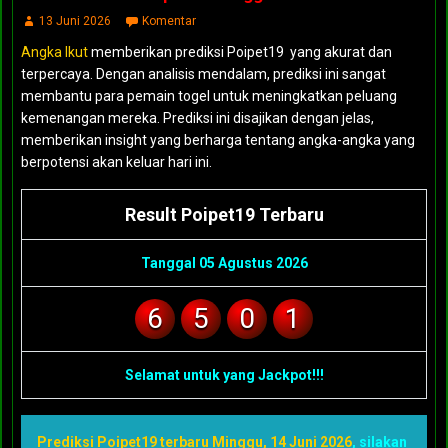
13 Juni 2026
Komentar
Angka Ikut
memberikan prediksi Poipet19 yang akurat dan
terpercaya. Dengan analisis mendalam, prediksi ini sangat
membantu para pemain togel untuk meningkatkan peluang
kemenangan mereka. Prediksi ini disajikan dengan jelas,
memberikan insight yang berharga tentang angka-angka yang
berpotensi akan keluar hari ini.
Result Poipet19 Terbaru
Tanggal 05 Agustus 2026
6
5
0
1
Selamat untuk yang Jackpot!!!
Prediksi Poipet19 terbaru Minggu, 14 Juni 2026
, silakan