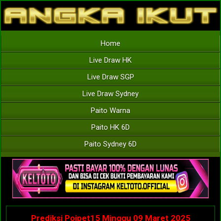
Home
Live Draw HK
Live Draw SGP
Live Draw Sydney
Paito Warna
Paito HK 6D
Paito Sydney 6D
Prediksi Poipet15 Minggu 09 Maret 2025