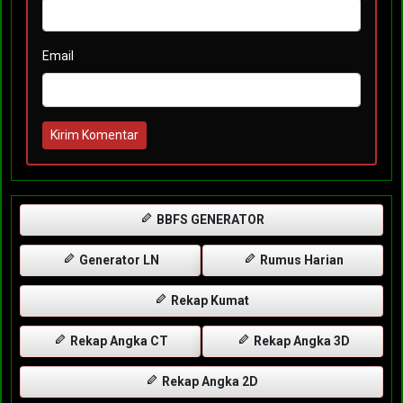
Email
Kirim Komentar
BBFS GENERATOR
Generator LN
Rumus Harian
Rekap Kumat
Rekap Angka CT
Rekap Angka 3D
Rekap Angka 2D