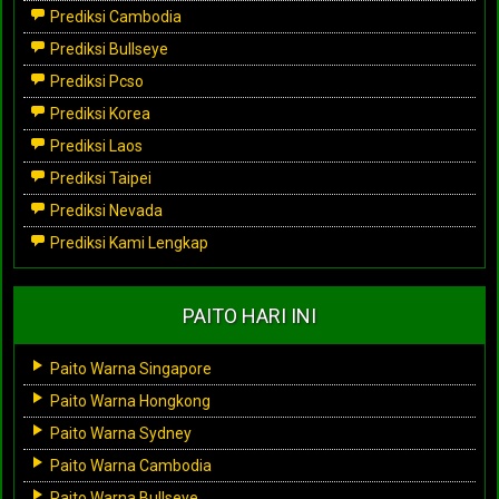
Prediksi Cambodia
Prediksi Bullseye
Prediksi Pcso
Prediksi Korea
Prediksi Laos
Prediksi Taipei
Prediksi Nevada
Prediksi Kami Lengkap
PAITO HARI INI
Paito Warna Singapore
Paito Warna Hongkong
Paito Warna Sydney
Paito Warna Cambodia
Paito Warna Bullseye