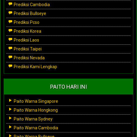
Prediksi Cambodia
Prediksi Bullseye
Prediksi Pcso
Prediksi Korea
Prediksi Laos
Prediksi Taipei
Prediksi Nevada
Prediksi Kami Lengkap
PAITO HARI INI
Paito Warna Singapore
Paito Warna Hongkong
Paito Warna Sydney
Paito Warna Cambodia
Paito Warna Bullseye