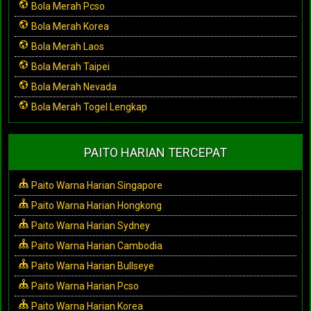
Bola Merah Pcso
Bola Merah Korea
Bola Merah Laos
Bola Merah Taipei
Bola Merah Nevada
Bola Merah Togel Lengkap
PAITO HARIAN TERCEPAT
Paito Warna Harian Singapore
Paito Warna Harian Hongkong
Paito Warna Harian Sydney
Paito Warna Harian Cambodia
Paito Warna Harian Bullseye
Paito Warna Harian Pcso
Paito Warna Harian Korea