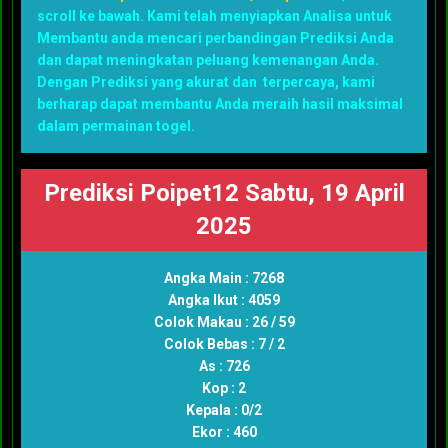
scroll ke bawah. Kami telah menyiapkan Analisa untuk
Membantu anda mencari perbandingan Prediksi Anda
dan dapat meningkatan peluang kemenangan Anda.
Dengan Prediksi yang akurat dan terpercaya, kami
berharap dapat membantu Anda meraih hasil maksimal
dalam permainan togel.
Prediksi Poipet12 Sabtu, 19 April
2025
Angka Main : 7268
Angka Ikut : 4059
Colok Makau : 26 / 59
Colok Bebas : 7 / 2
As : 726
Kop : 2
Kepala : 0/2
Ekor : 460