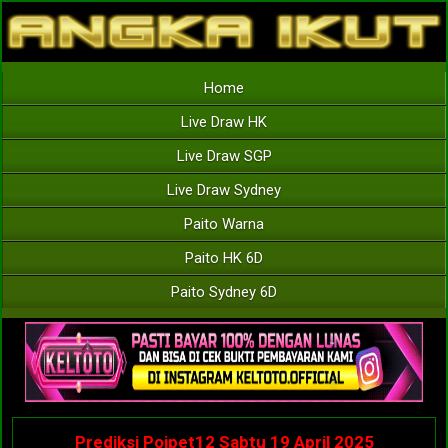
Home
Live Draw HK
Live Draw SGP
Live Draw Sydney
Paito Warna
Paito HK 6D
Paito Sydney 6D
Prediksi Poipet12 Sabtu 19 April 2025