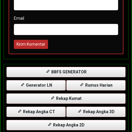
Email
Kirim Komentar
BBFS GENERATOR
Generator LN
Rumus Harian
Rekap Kumat
Rekap Angka CT
Rekap Angka 3D
Rekap Angka 2D