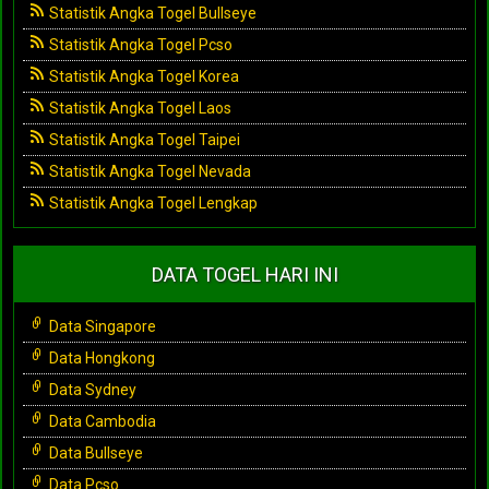
Statistik Angka Togel Bullseye
Statistik Angka Togel Pcso
Statistik Angka Togel Korea
Statistik Angka Togel Laos
Statistik Angka Togel Taipei
Statistik Angka Togel Nevada
Statistik Angka Togel Lengkap
DATA TOGEL HARI INI
Data Singapore
Data Hongkong
Data Sydney
Data Cambodia
Data Bullseye
Data Pcso