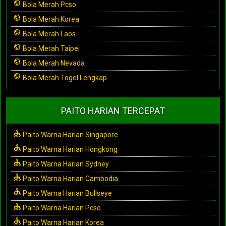
Bola Merah Pcso
Bola Merah Korea
Bola Merah Laos
Bola Merah Taipei
Bola Merah Nevada
Bola Merah Togel Lengkap
PAITO HARIAN TERCEPAT
Paito Warna Harian Singapore
Paito Warna Harian Hongkong
Paito Warna Harian Sydney
Paito Warna Harian Cambodia
Paito Warna Harian Bullseye
Paito Warna Harian Pcso
Paito Warna Harian Korea