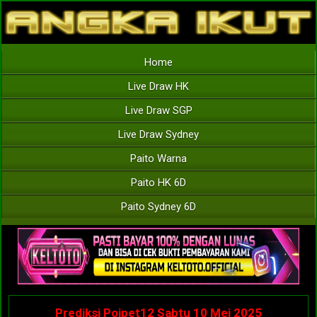
Home
Live Draw HK
Live Draw SGP
Live Draw Sydney
Paito Warna
Paito HK 6D
Paito Sydney 6D
Prediksi Poipet12 Sabtu 10 Mei 2025