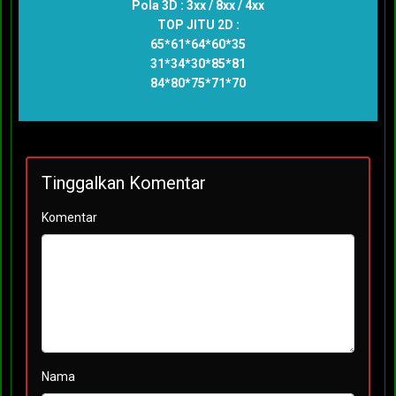
Pola 3D : 3xx / 8xx / 4xx
TOP JITU 2D :
65*61*64*60*35
31*34*30*85*81
84*80*75*71*70
Tinggalkan Komentar
Komentar
Nama