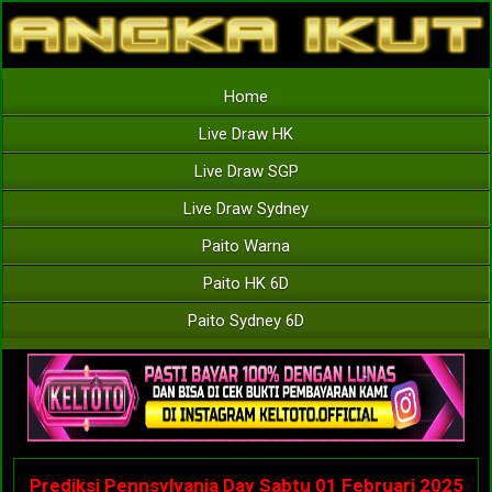
Home
Live Draw HK
Live Draw SGP
Live Draw Sydney
Paito Warna
Paito HK 6D
Paito Sydney 6D
Prediksi Pennsylvania Day Sabtu 01 Februari 2025