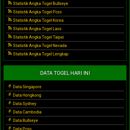
Statistik Angka Togel Bullseye
Statistik Angka Togel Pcso
Statistik Angka Togel Korea
Statistik Angka Togel Laos
Statistik Angka Togel Taipei
Statistik Angka Togel Nevada
Statistik Angka Togel Lengkap
DATA TOGEL HARI INI
Data Singapore
Data Hongkong
Data Sydney
Data Cambodia
Data Bullseye
Data Pcso