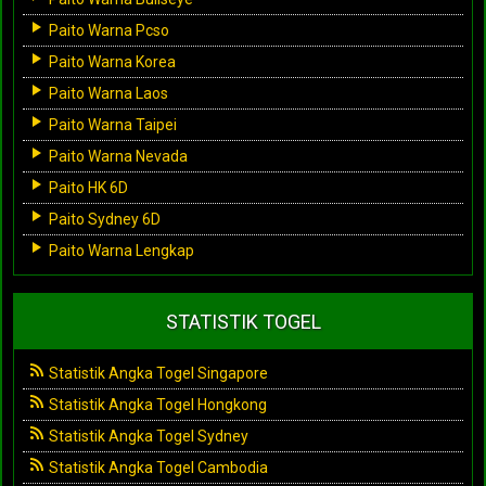
Paito Warna Pcso
Paito Warna Korea
Paito Warna Laos
Paito Warna Taipei
Paito Warna Nevada
Paito HK 6D
Paito Sydney 6D
Paito Warna Lengkap
STATISTIK TOGEL
Statistik Angka Togel Singapore
Statistik Angka Togel Hongkong
Statistik Angka Togel Sydney
Statistik Angka Togel Cambodia