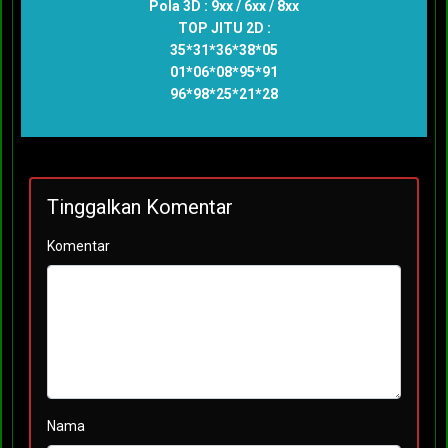
Pola 3D : 9xx / 6xx / 8xx
TOP JITU 2D :
35*31*36*38*05
01*06*08*95*91
96*98*25*21*28
Tinggalkan Komentar
Komentar
Nama