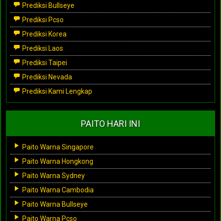
Prediksi Bullseye
Prediksi Pcso
Prediksi Korea
Prediksi Laos
Prediksi Taipei
Prediksi Nevada
Prediksi Kami Lengkap
PAITO HARI INI
Paito Warna Singapore
Paito Warna Hongkong
Paito Warna Sydney
Paito Warna Cambodia
Paito Warna Bullseye
Paito Warna Pcso