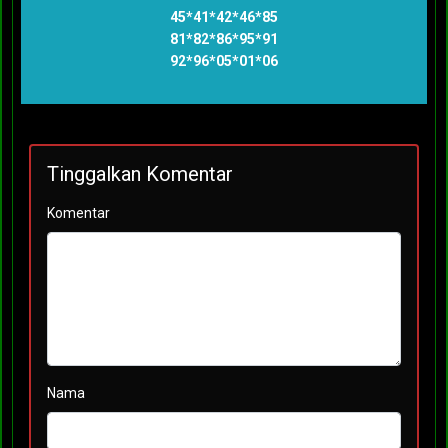
45*41*42*46*85
81*82*86*95*91
92*96*05*01*06
Tinggalkan Komentar
Komentar
Nama