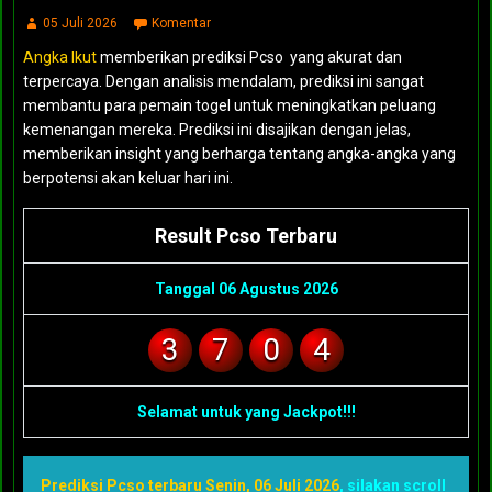
05 Juli 2026
Komentar
Angka Ikut
memberikan prediksi Pcso yang akurat dan
terpercaya. Dengan analisis mendalam, prediksi ini sangat
membantu para pemain togel untuk meningkatkan peluang
kemenangan mereka. Prediksi ini disajikan dengan jelas,
memberikan insight yang berharga tentang angka-angka yang
berpotensi akan keluar hari ini.
Result Pcso Terbaru
Tanggal 06 Agustus 2026
3
7
0
4
Selamat untuk yang Jackpot!!!
Prediksi Pcso terbaru Senin, 06 Juli 2026
, silakan scroll