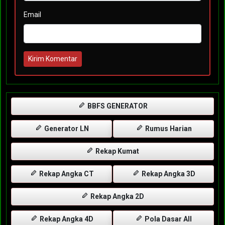
Email
Kirim Komentar
BBFS GENERATOR
Generator LN
Rumus Harian
Rekap Kumat
Rekap Angka CT
Rekap Angka 3D
Rekap Angka 2D
Rekap Angka 4D
Pola Dasar All