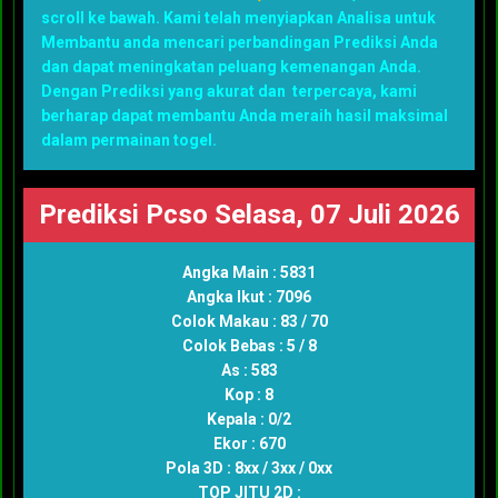
scroll ke bawah. Kami telah menyiapkan Analisa untuk
Membantu anda mencari perbandingan Prediksi Anda
dan dapat meningkatan peluang kemenangan Anda.
Dengan Prediksi yang akurat dan terpercaya, kami
berharap dapat membantu Anda meraih hasil maksimal
dalam permainan togel.
Prediksi Pcso Selasa, 07 Juli 2026
Angka Main : 5831
Angka Ikut : 7096
Colok Makau : 83 / 70
Colok Bebas : 5 / 8
As : 583
Kop : 8
Kepala : 0/2
Ekor : 670
Pola 3D : 8xx / 3xx / 0xx
TOP JITU 2D :