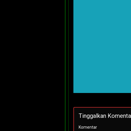
Tinggalkan Komenta
Komentar