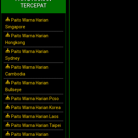
TERCEPAT
Paito Warna Harian
Singapore
Paito Warna Harian
Hongkong
Paito Warna Harian
Sydney
Paito Warna Harian
Cambodia
Paito Warna Harian
Bullseye
Paito Warna Harian Pcso
Paito Warna Harian Korea
Paito Warna Harian Laos
Paito Warna Harian Taipei
Paito Warna Harian