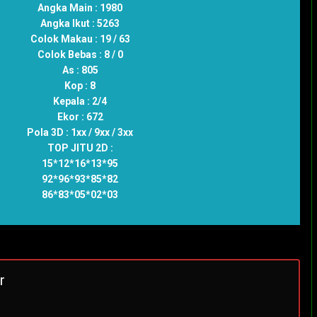
Angka Main : 1980
Angka Ikut : 5263
Colok Makau : 19 / 63
Colok Bebas : 8 / 0
As : 805
Kop : 8
Kepala : 2/4
Ekor : 672
Pola 3D : 1xx / 9xx / 3xx
TOP JITU 2D :
15*12*16*13*95
92*96*93*85*82
86*83*05*02*03
r