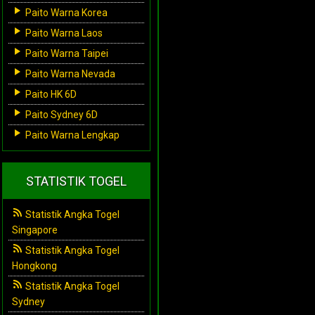
Paito Warna Korea
Paito Warna Laos
Paito Warna Taipei
Paito Warna Nevada
Paito HK 6D
Paito Sydney 6D
Paito Warna Lengkap
STATISTIK TOGEL
Statistik Angka Togel
Singapore
Statistik Angka Togel
Hongkong
Statistik Angka Togel
Sydney