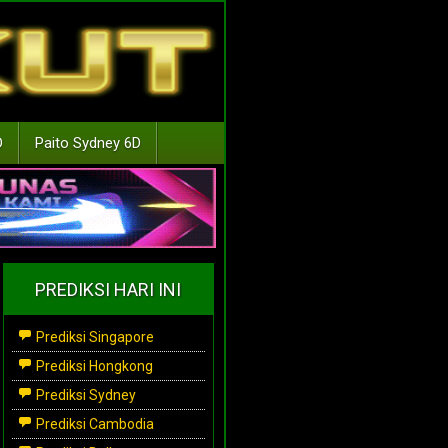
D
Paito Sydney 6D
PREDIKSI HARI INI
Prediksi Singapore
Prediksi Hongkong
Prediksi Sydney
Prediksi Cambodia