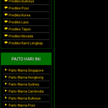
Prediksi Bullseye
Prediksi Pcso
Prediksi Korea
Prediksi Laos
Prediksi Taipei
Prediksi Nevada
Prediksi Kami Lengkap
PAITO HARI INI
Paito Warna Singapore
Paito Warna Hongkong
Paito Warna Sydney
Paito Warna Cambodia
Paito Warna Bullseye
Paito Warna Pcso