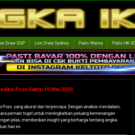
ive Draw SGP
Live Draw Sydney
Paito Warna
Paito HK 6
rediksi Pcso Sabtu 10 Mei 2025
 Pcso yang akurat dan terpercaya. Dengan analisis mendalam,
 para pemain togel untuk meningkatkan peluang kemenangan
 dengan jelas, memberikan insight yang berharga tentang angka-
ar hari ini.