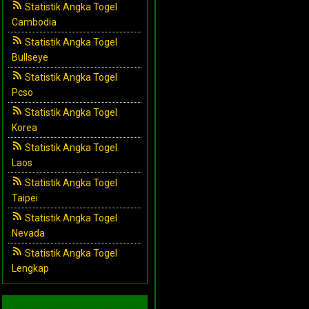
Statistik Angka Togel
Cambodia
Statistik Angka Togel
Bullseye
Statistik Angka Togel
Pcso
Statistik Angka Togel
Korea
Statistik Angka Togel
Laos
Statistik Angka Togel
Taipei
Statistik Angka Togel
Nevada
Statistik Angka Togel
Lengkap