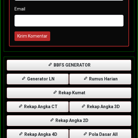
Email
Kirim Komentar
BBFS GENERATOR
Generator LN
Rumus Harian
Rekap Kumat
Rekap Angka CT
Rekap Angka 3D
Rekap Angka 2D
Rekap Angka 4D
Pola Dasar All