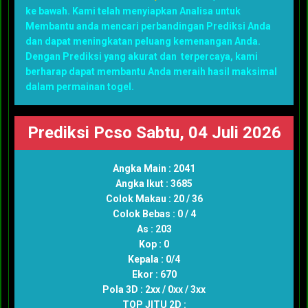
ke bawah. Kami telah menyiapkan Analisa untuk
Membantu anda mencari perbandingan Prediksi Anda
dan dapat meningkatan peluang kemenangan Anda.
Dengan Prediksi yang akurat dan terpercaya, kami
berharap dapat membantu Anda meraih hasil maksimal
dalam permainan togel.
Prediksi Pcso Sabtu, 04 Juli 2026
Angka Main : 2041
Angka Ikut : 3685
Colok Makau : 20 / 36
Colok Bebas : 0 / 4
As : 203
Kop : 0
Kepala : 0/4
Ekor : 670
Pola 3D : 2xx / 0xx / 3xx
TOP JITU 2D :