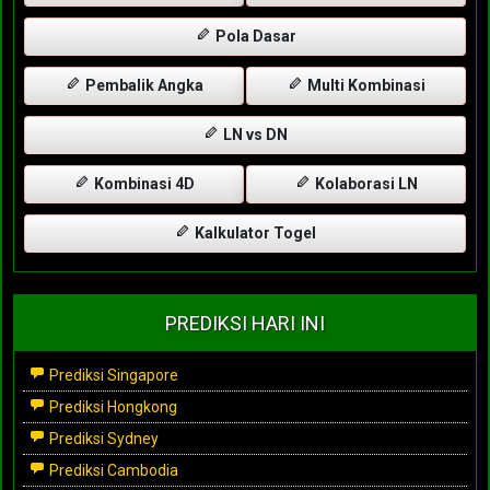
Pola Dasar
Pembalik Angka
Multi Kombinasi
LN vs DN
Kombinasi 4D
Kolaborasi LN
Kalkulator Togel
PREDIKSI HARI INI
Prediksi Singapore
Prediksi Hongkong
Prediksi Sydney
Prediksi Cambodia