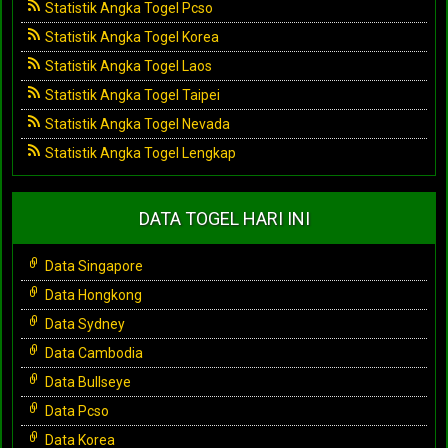
Statistik Angka Togel Pcso
Statistik Angka Togel Korea
Statistik Angka Togel Laos
Statistik Angka Togel Taipei
Statistik Angka Togel Nevada
Statistik Angka Togel Lengkap
DATA TOGEL HARI INI
Data Singapore
Data Hongkong
Data Sydney
Data Cambodia
Data Bullseye
Data Pcso
Data Korea