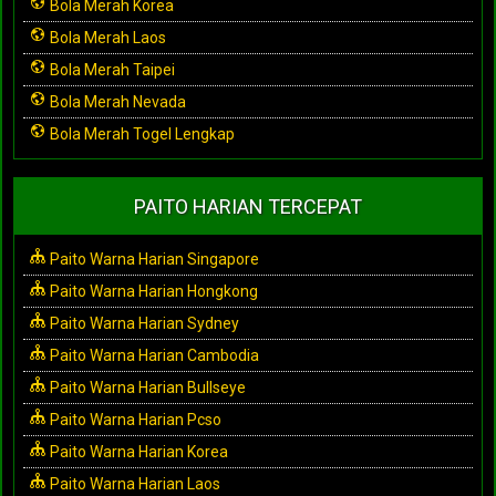
Bola Merah Korea
Bola Merah Laos
Bola Merah Taipei
Bola Merah Nevada
Bola Merah Togel Lengkap
PAITO HARIAN TERCEPAT
Paito Warna Harian Singapore
Paito Warna Harian Hongkong
Paito Warna Harian Sydney
Paito Warna Harian Cambodia
Paito Warna Harian Bullseye
Paito Warna Harian Pcso
Paito Warna Harian Korea
Paito Warna Harian Laos