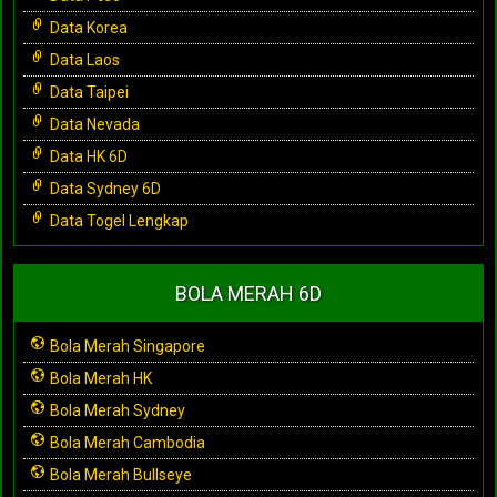
Data Korea
Data Laos
Data Taipei
Data Nevada
Data HK 6D
Data Sydney 6D
Data Togel Lengkap
BOLA MERAH 6D
Bola Merah Singapore
Bola Merah HK
Bola Merah Sydney
Bola Merah Cambodia
Bola Merah Bullseye