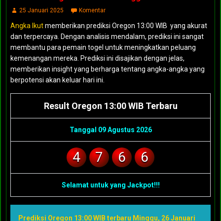
25 Januari 2025
Komentar
Angka Ikut
memberikan prediksi Oregon 13:00 WIB yang akurat
dan terpercaya. Dengan analisis mendalam, prediksi ini sangat
membantu para pemain togel untuk meningkatkan peluang
kemenangan mereka. Prediksi ini disajikan dengan jelas,
memberikan insight yang berharga tentang angka-angka yang
berpotensi akan keluar hari ini.
Result Oregon 13:00 WIB Terbaru
Tanggal 09 Agustus 2026
4
7
6
6
Selamat untuk yang Jackpot!!!
Prediksi Oregon 13:00 WIB terbaru Minggu, 26 Januari