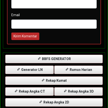
Email
Kirim Komentar
BBFS GENERATOR
Generator LN
Rumus Harian
Rekap Kumat
Rekap Angka CT
Rekap Angka 3D
Rekap Angka 2D