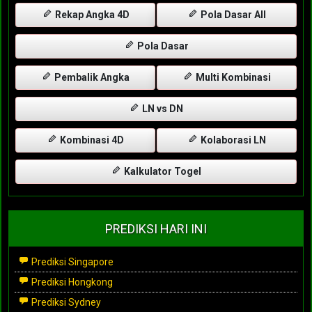
Rekap Angka 4D
Pola Dasar All
Pola Dasar
Pembalik Angka
Multi Kombinasi
LN vs DN
Kombinasi 4D
Kolaborasi LN
Kalkulator Togel
PREDIKSI HARI INI
Prediksi Singapore
Prediksi Hongkong
Prediksi Sydney