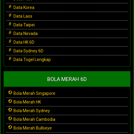
Data Korea
Data Laos
Data Taipei
Data Nevada
Data HK 6D
Data Sydney 6D
Data Togel Lengkap
BOLA MERAH 6D
Bola Merah Singapore
Bola Merah HK
Bola Merah Sydney
Bola Merah Cambodia
Bola Merah Bullseye