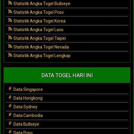
Statistik Angka Togel Bullseye
Statistik Angka Togel Pcso
Statistik Angka Togel Korea
Statistik Angka Togel Laos
Statistik Angka Togel Taipei
Statistik Angka Togel Nevada
Statistik Angka Togel Lengkap
DATA TOGEL HARI INI
Data Singapore
Data Hongkong
Data Sydney
Data Cambodia
Data Bullseye
Data Pcso