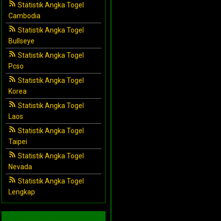
Statistik Angka Togel
Cambodia
Statistik Angka Togel
Bullseye
Statistik Angka Togel
Pcso
Statistik Angka Togel
Korea
Statistik Angka Togel
Laos
Statistik Angka Togel
Taipei
Statistik Angka Togel
Nevada
Statistik Angka Togel
Lengkap