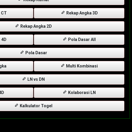
 CT
Rekap Angka 3D
Rekap Angka 2D
 4D
Pola Dasar All
Pola Dasar
gka
Multi Kombinasi
LN vs DN
4D
Kolaborasi LN
Kalkulator Togel