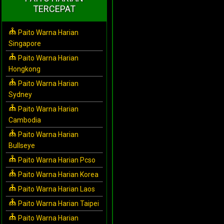
TERCEPAT
Paito Warna Harian
Singapore
Paito Warna Harian
Hongkong
Paito Warna Harian
Sydney
Paito Warna Harian
Cambodia
Paito Warna Harian
Bullseye
Paito Warna Harian Pcso
Paito Warna Harian Korea
Paito Warna Harian Laos
Paito Warna Harian Taipei
Paito Warna Harian