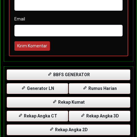
Email
Kirim Komentar
BBFS GENERATOR
Generator LN
Rumus Harian
Rekap Kumat
Rekap Angka CT
Rekap Angka 3D
Rekap Angka 2D