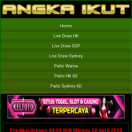
Home
Live Draw HK
Live Draw SGP
Live Draw Sydney
Paito Warna
Paito HK 6D
Paito Sydney 6D
Prediksi Oregon 04:00 WIB Minggu 20 April 2025