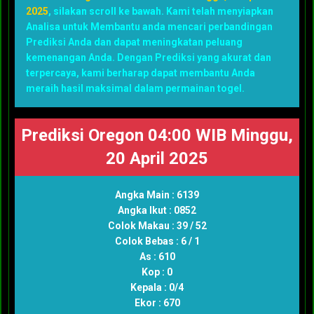
2025
, silakan scroll ke bawah. Kami telah menyiapkan
Analisa untuk Membantu anda mencari perbandingan
Prediksi Anda dan dapat meningkatan peluang
kemenangan Anda. Dengan Prediksi yang akurat dan
terpercaya, kami berharap dapat membantu Anda
meraih hasil maksimal dalam permainan togel.
Prediksi Oregon 04:00 WIB Minggu,
20 April 2025
Angka Main : 6139
Angka Ikut : 0852
Colok Makau : 39 / 52
Colok Bebas : 6 / 1
As : 610
Kop : 0
Kepala : 0/4
Ekor : 670