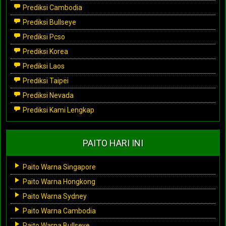
Prediksi Cambodia
Prediksi Bullseye
Prediksi Pcso
Prediksi Korea
Prediksi Laos
Prediksi Taipei
Prediksi Nevada
Prediksi Kami Lengkap
PAITO HARI INI
Paito Warna Singapore
Paito Warna Hongkong
Paito Warna Sydney
Paito Warna Cambodia
Paito Warna Bullseye