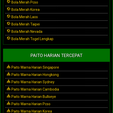
Bola Merah Pcso
Bola Merah Korea
Bola Merah Laos
Bola Merah Taipei
Bola Merah Nevada
Bola Merah Togel Lengkap
PAITO HARIAN TERCEPAT
Paito Warna Harian Singapore
Paito Warna Harian Hongkong
Paito Warna Harian Sydney
Paito Warna Harian Cambodia
Paito Warna Harian Bullseye
Paito Warna Harian Pcso
Paito Warna Harian Korea