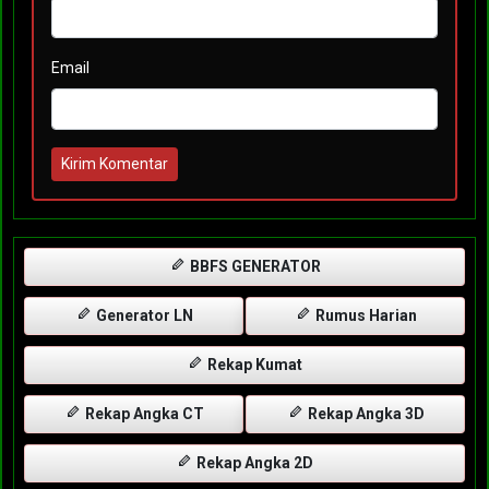
Email
Kirim Komentar
BBFS GENERATOR
Generator LN
Rumus Harian
Rekap Kumat
Rekap Angka CT
Rekap Angka 3D
Rekap Angka 2D