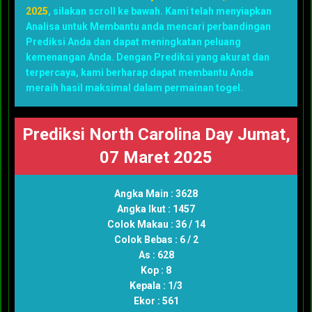
2025
, silakan scroll ke bawah. Kami telah menyiapkan
Analisa untuk Membantu anda mencari perbandingan
Prediksi Anda dan dapat meningkatan peluang
kemenangan Anda. Dengan Prediksi yang akurat dan
terpercaya, kami berharap dapat membantu Anda
meraih hasil maksimal dalam permainan togel.
Prediksi North Carolina Day Jumat,
07 Maret 2025
Angka Main : 3628
Angka Ikut : 1457
Colok Makau : 36 / 14
Colok Bebas : 6 / 2
As : 628
Kop : 8
Kepala : 1/3
Ekor : 561