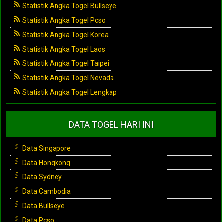
Statistik Angka Togel Bullseye
Statistik Angka Togel Pcso
Statistik Angka Togel Korea
Statistik Angka Togel Laos
Statistik Angka Togel Taipei
Statistik Angka Togel Nevada
Statistik Angka Togel Lengkap
DATA TOGEL HARI INI
Data Singapore
Data Hongkong
Data Sydney
Data Cambodia
Data Bullseye
Data Pcso