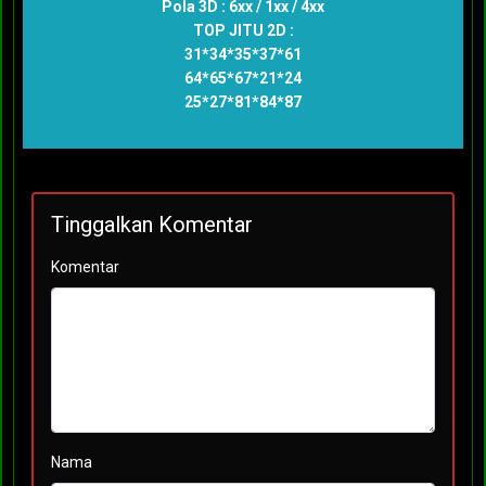
Pola 3D : 6xx / 1xx / 4xx
TOP JITU 2D :
31*34*35*37*61
64*65*67*21*24
25*27*81*84*87
Tinggalkan Komentar
Komentar
Nama