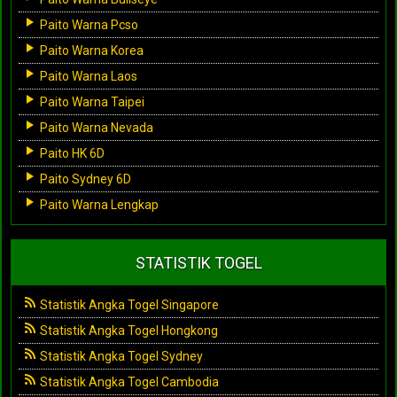
Paito Warna Pcso
Paito Warna Korea
Paito Warna Laos
Paito Warna Taipei
Paito Warna Nevada
Paito HK 6D
Paito Sydney 6D
Paito Warna Lengkap
STATISTIK TOGEL
Statistik Angka Togel Singapore
Statistik Angka Togel Hongkong
Statistik Angka Togel Sydney
Statistik Angka Togel Cambodia