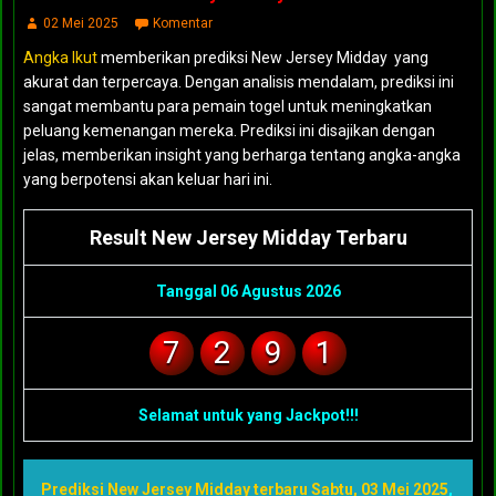
02 Mei 2025
Komentar
Angka Ikut
memberikan prediksi New Jersey Midday yang
akurat dan terpercaya. Dengan analisis mendalam, prediksi ini
sangat membantu para pemain togel untuk meningkatkan
peluang kemenangan mereka. Prediksi ini disajikan dengan
jelas, memberikan insight yang berharga tentang angka-angka
yang berpotensi akan keluar hari ini.
Result New Jersey Midday Terbaru
Tanggal 06 Agustus 2026
7
2
9
1
Selamat untuk yang Jackpot!!!
Prediksi New Jersey Midday terbaru Sabtu, 03 Mei 2025
,