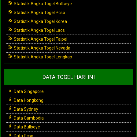
Statistik Angka Togel Bullseye
Statistik Angka Togel Pcso
Statistik Angka Togel Korea
Statistik Angka Togel Laos
Statistik Angka Togel Taipei
Statistik Angka Togel Nevada
Statistik Angka Togel Lengkap
DATA TOGEL HARI INI
Data Singapore
Data Hongkong
Data Sydney
Data Cambodia
Data Bullseye
Data Pcso