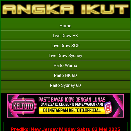
Home
Live Draw HK
Live Draw SGP
Live Draw Sydney
Paito Warna
Paito HK 6D
Paito Sydney 6D
Prediksi New Jersey Midday Sabtu 03 Mei 2025