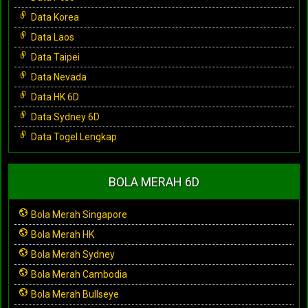
Data Korea
Data Laos
Data Taipei
Data Nevada
Data HK 6D
Data Sydney 6D
Data Togel Lengkap
BOLA MERAH 6D
Bola Merah Singapore
Bola Merah HK
Bola Merah Sydney
Bola Merah Cambodia
Bola Merah Bullseye