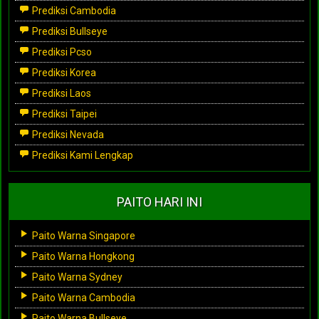
Prediksi Cambodia
Prediksi Bullseye
Prediksi Pcso
Prediksi Korea
Prediksi Laos
Prediksi Taipei
Prediksi Nevada
Prediksi Kami Lengkap
PAITO HARI INI
Paito Warna Singapore
Paito Warna Hongkong
Paito Warna Sydney
Paito Warna Cambodia
Paito Warna Bullseye