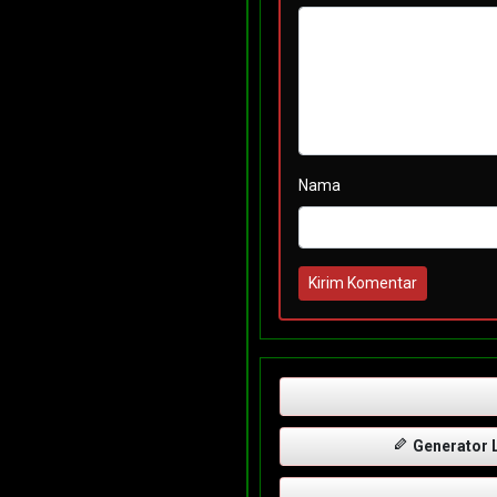
Nama
Kirim Komentar
Generator 