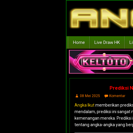
Home
Live Draw HK
L
Prediksi 
08 Mei 2025
Komentar
Angka Ikut
memberikan prediksi
mendalam, prediksi ini sanga
kemenangan mereka. Prediksi in
tentang angka-angka yang berpo