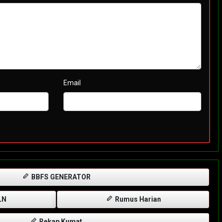
Email
BBFS GENERATOR
LN
Rumus Harian
Rekap Kumat