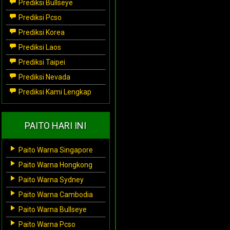
Prediksi Bullseye
Prediksi Pcso
Prediksi Korea
Prediksi Laos
Prediksi Taipei
Prediksi Nevada
Prediksi Kami Lengkap
PAITO HARI INI
Paito Warna Singapore
Paito Warna Hongkong
Paito Warna Sydney
Paito Warna Cambodia
Paito Warna Bullseye
Paito Warna Pcso