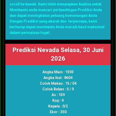
scroll ke bawah. Kami telah menyiapkan Analisa untuk
Membantu anda mencari perbandingan Prediksi Anda
dan dapat meningkatan peluang kemenangan Anda.
Dengan Prediksi yang akurat dan terpercaya, kami
berharap dapat membantu Anda meraih hasil maksimal
dalam permainan togel.
Prediksi Nevada Selasa, 30 Juni
2026
Angka Main : 1593
Angka Ikut : 8604
Colok Makau : 15 / 04
Colok Bebas : 5 / 9
As : 159
Kop : 9
Kepala : 0/2
Ekor : 350