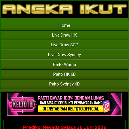
Home
Live Draw HK
Live Draw SGP
Live Draw Sydney
Paito Warna
Paito HK 6D
Paito Sydney 6D
Prediksi Nevada Selasa 30 Juni 2026