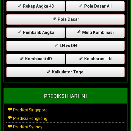
Rekap Angka 4D
Pola Dasar All
Pola Dasar
Pembalik Angka
Multi Kombinasi
LN vs DN
Kombinasi 4D
Kolaborasi LN
Kalkulator Togel
PREDIKSI HARI INI
Prediksi Singapore
Prediksi Hongkong
Prediksi Sydney