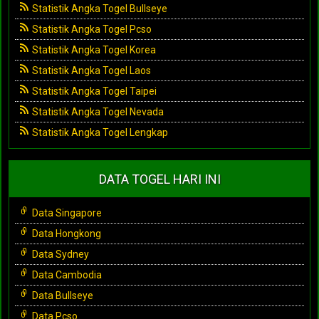
Statistik Angka Togel Bullseye
Statistik Angka Togel Pcso
Statistik Angka Togel Korea
Statistik Angka Togel Laos
Statistik Angka Togel Taipei
Statistik Angka Togel Nevada
Statistik Angka Togel Lengkap
DATA TOGEL HARI INI
Data Singapore
Data Hongkong
Data Sydney
Data Cambodia
Data Bullseye
Data Pcso