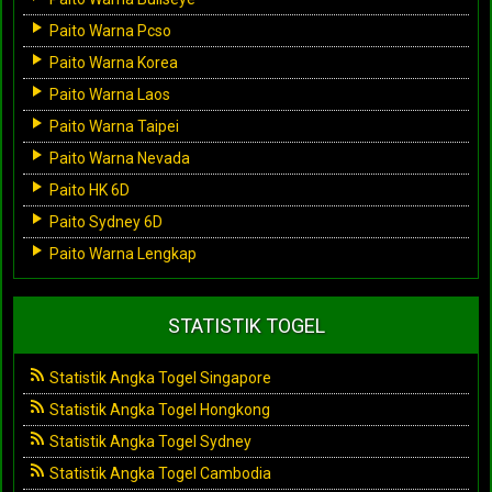
Paito Warna Pcso
Paito Warna Korea
Paito Warna Laos
Paito Warna Taipei
Paito Warna Nevada
Paito HK 6D
Paito Sydney 6D
Paito Warna Lengkap
STATISTIK TOGEL
Statistik Angka Togel Singapore
Statistik Angka Togel Hongkong
Statistik Angka Togel Sydney
Statistik Angka Togel Cambodia