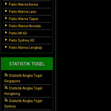
Paito Warna Korea
Paito Warna Laos
Paito Warna Taipei
Paito Warna Nevada
Paito HK 6D
Paito Sydney 6D
Paito Warna Lengkap
STATISTIK TOGEL
Statistik Angka Togel
Singapore
Statistik Angka Togel
Hongkong
Statistik Angka Togel
Sydney