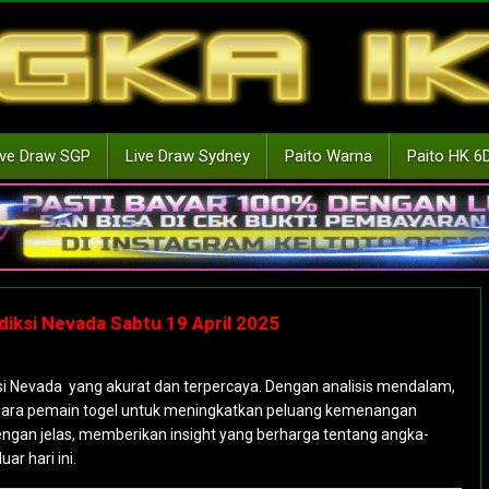
ive Draw SGP
Live Draw Sydney
Paito Warna
Paito HK 6
diksi Nevada Sabtu 19 April 2025
 Nevada yang akurat dan terpercaya. Dengan analisis mendalam,
 para pemain togel untuk meningkatkan peluang kemenangan
 dengan jelas, memberikan insight yang berharga tentang angka-
ar hari ini.