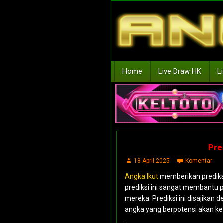
Home
Live Draw HK
L
Pre
18 April 2025
Komentar
Angka Ikut
memberikan prediksi
prediksi ini sangat membantu
mereka. Prediksi ini disajikan
angka yang berpotensi akan kelu