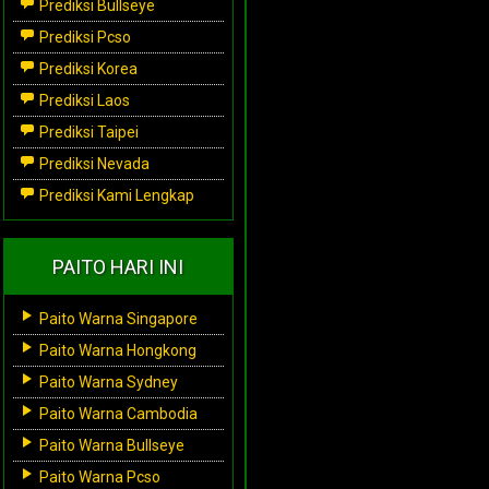
Prediksi Bullseye
Prediksi Pcso
Prediksi Korea
Prediksi Laos
Prediksi Taipei
Prediksi Nevada
Prediksi Kami Lengkap
PAITO HARI INI
Paito Warna Singapore
Paito Warna Hongkong
Paito Warna Sydney
Paito Warna Cambodia
Paito Warna Bullseye
Paito Warna Pcso