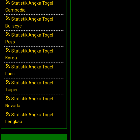
Statistik Angka Togel
Cambodia
Statistik Angka Togel
Bullseye
Statistik Angka Togel
Pcso
Statistik Angka Togel
Korea
Statistik Angka Togel
Laos
Statistik Angka Togel
Taipei
Statistik Angka Togel
Nevada
Statistik Angka Togel
Lengkap