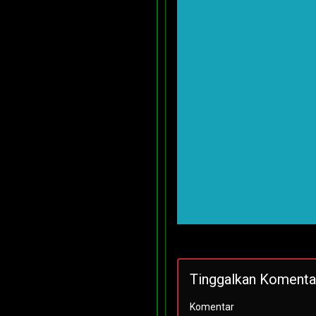
Tinggalkan Komenta
Komentar