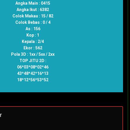
Angka Main : 0415
Angka Ikut : 6382
Colok Makau : 15 / 82
Colok Bebas : 0 / 4
As : 156
Kop : 1
Kepala : 2/4
Ekor : 562
Pola 3D : 1xx / 5xx / 2xx
TOP JITU 2D :
06*03*08*02*46
43*48*42*16*13
18*12*56*53*52
r