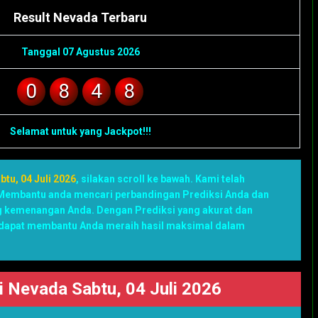
Result Nevada Terbaru
Tanggal 07 Agustus 2026
0
8
4
8
Selamat untuk yang Jackpot!!!
tu, 04 Juli 2026
, silakan scroll ke bawah. Kami telah
 Membantu anda mencari perbandingan Prediksi Anda dan
g kemenangan Anda. Dengan Prediksi yang akurat dan
 dapat membantu Anda meraih hasil maksimal dalam
i Nevada Sabtu, 04 Juli 2026