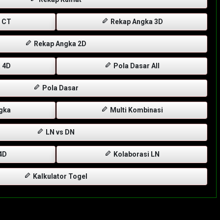
 CT
Rekap Angka 3D
Rekap Angka 2D
 4D
Pola Dasar All
Pola Dasar
gka
Multi Kombinasi
LN vs DN
4D
Kolaborasi LN
Kalkulator Togel