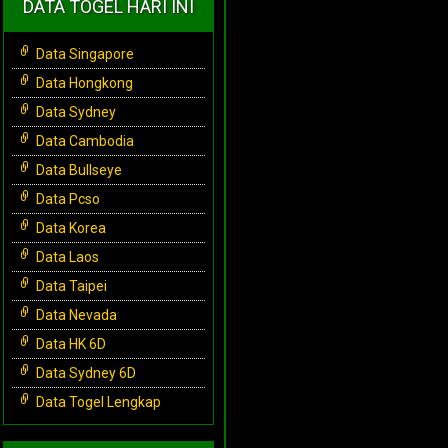
DATA TOGEL HARI INI
Data Singapore
Data Hongkong
Data Sydney
Data Cambodia
Data Bullseye
Data Pcso
Data Korea
Data Laos
Data Taipei
Data Nevada
Data HK 6D
Data Sydney 6D
Data Togel Lengkap