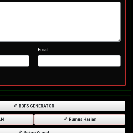
Email
BBFS GENERATOR
LN
Rumus Harian
Rekap Kumat