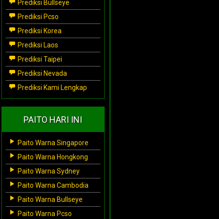
Prediksi Bullseye
Prediksi Pcso
Prediksi Korea
Prediksi Laos
Prediksi Taipei
Prediksi Nevada
Prediksi Kami Lengkap
PAITO HARI INI
Paito Warna Singapore
Paito Warna Hongkong
Paito Warna Sydney
Paito Warna Cambodia
Paito Warna Bullseye
Paito Warna Pcso