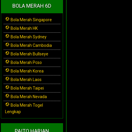
BOLA MERAH 6D
Bola Merah Singapore
Bola Merah HK
Bola Merah Sydney
Bola Merah Cambodia
Bola Merah Bullseye
Bola Merah Pcso
Bola Merah Korea
Bola Merah Laos
Bola Merah Taipei
Bola Merah Nevada
Bola Merah Togel
Lengkap
PAITO HARIAN