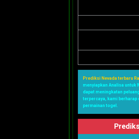
Prediksi Nevada terbaru Ra
menyiapkan Analisa untuk
dapat meningkatan peluan
terpercaya, kami berharap
permainan togel.
Prediks