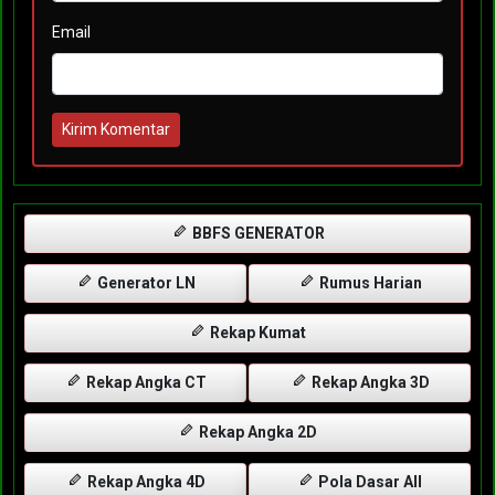
Email
Kirim Komentar
BBFS GENERATOR
Generator LN
Rumus Harian
Rekap Kumat
Rekap Angka CT
Rekap Angka 3D
Rekap Angka 2D
Rekap Angka 4D
Pola Dasar All