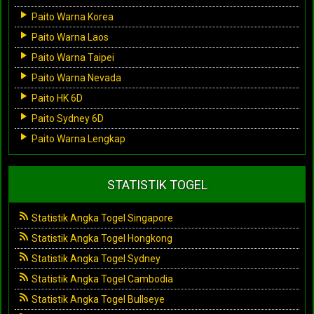
Paito Warna Korea
Paito Warna Laos
Paito Warna Taipei
Paito Warna Nevada
Paito HK 6D
Paito Sydney 6D
Paito Warna Lengkap
STATISTIK TOGEL
Statistik Angka Togel Singapore
Statistik Angka Togel Hongkong
Statistik Angka Togel Sydney
Statistik Angka Togel Cambodia
Statistik Angka Togel Bullseye