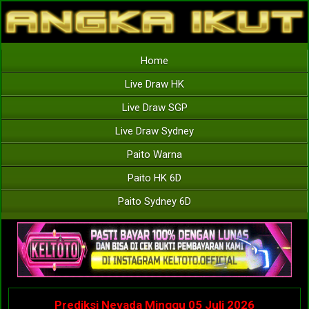
Home
Live Draw HK
Live Draw SGP
Live Draw Sydney
Paito Warna
Paito HK 6D
Paito Sydney 6D
Prediksi Nevada Minggu 05 Juli 2026