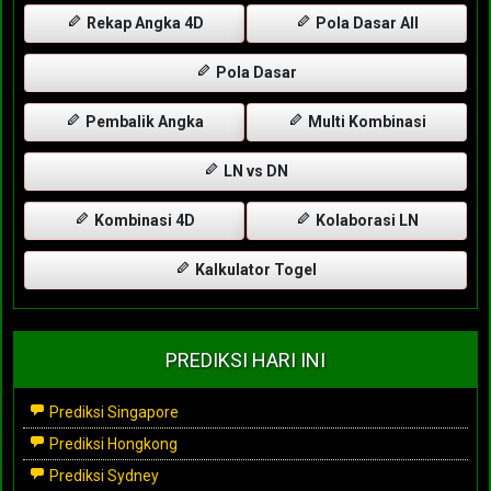
Rekap Angka 4D
Pola Dasar All
Pola Dasar
Pembalik Angka
Multi Kombinasi
LN vs DN
Kombinasi 4D
Kolaborasi LN
Kalkulator Togel
PREDIKSI HARI INI
Prediksi Singapore
Prediksi Hongkong
Prediksi Sydney