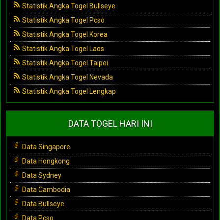
Statistik Angka Togel Bullseye
Statistik Angka Togel Pcso
Statistik Angka Togel Korea
Statistik Angka Togel Laos
Statistik Angka Togel Taipei
Statistik Angka Togel Nevada
Statistik Angka Togel Lengkap
DATA TOGEL HARI INI
Data Singapore
Data Hongkong
Data Sydney
Data Cambodia
Data Bullseye
Data Pcso