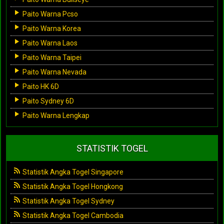
Paito Warna Pcso
Paito Warna Korea
Paito Warna Laos
Paito Warna Taipei
Paito Warna Nevada
Paito HK 6D
Paito Sydney 6D
Paito Warna Lengkap
STATISTIK TOGEL
Statistik Angka Togel Singapore
Statistik Angka Togel Hongkong
Statistik Angka Togel Sydney
Statistik Angka Togel Cambodia