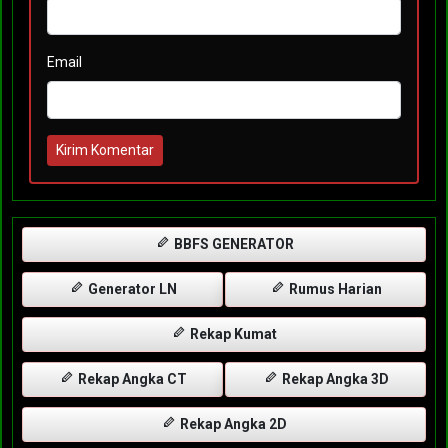
Email
Kirim Komentar
BBFS GENERATOR
Generator LN
Rumus Harian
Rekap Kumat
Rekap Angka CT
Rekap Angka 3D
Rekap Angka 2D