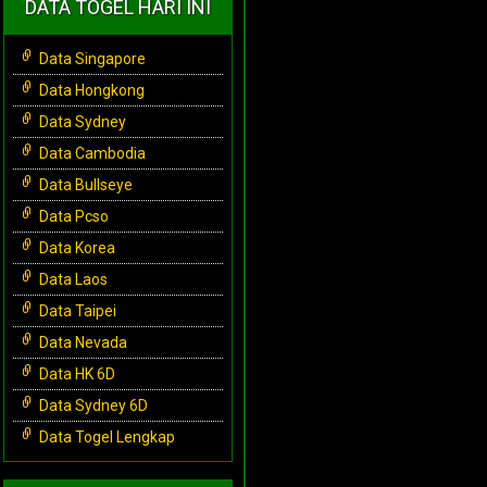
DATA TOGEL HARI INI
Data Singapore
Data Hongkong
Data Sydney
Data Cambodia
Data Bullseye
Data Pcso
Data Korea
Data Laos
Data Taipei
Data Nevada
Data HK 6D
Data Sydney 6D
Data Togel Lengkap