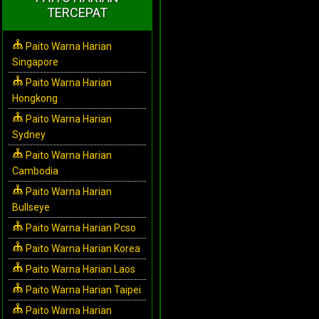
TERCEPAT
Paito Warna Harian
Singapore
Paito Warna Harian
Hongkong
Paito Warna Harian
Sydney
Paito Warna Harian
Cambodia
Paito Warna Harian
Bullseye
Paito Warna Harian Pcso
Paito Warna Harian Korea
Paito Warna Harian Laos
Paito Warna Harian Taipei
Paito Warna Harian