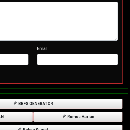
Email
BBFS GENERATOR
LN
Rumus Harian
Rekap Kumat