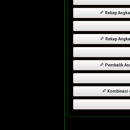
Rekap Angka
Rekap Angka
Pembalik An
Kombinasi 