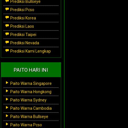
Prediksi Bullseye
Prediksi Pcso
Prediksi Korea
Prediksi Laos
Prediksi Taipei
Prediksi Nevada
Prediksi Kami Lengkap
PAITO HARI INI
Paito Warna Singapore
Paito Warna Hongkong
Paito Warna Sydney
Paito Warna Cambodia
Paito Warna Bullseye
Paito Warna Pcso