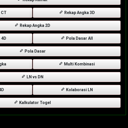
 CT
Rekap Angka 3D
Rekap Angka 2D
 4D
Pola Dasar All
Pola Dasar
gka
Multi Kombinasi
LN vs DN
4D
Kolaborasi LN
Kalkulator Togel