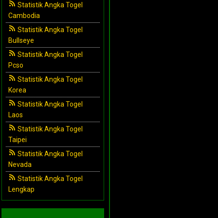
Statistik Angka Togel
Cambodia
Statistik Angka Togel
Bullseye
Statistik Angka Togel
Pcso
Statistik Angka Togel
Korea
Statistik Angka Togel
Laos
Statistik Angka Togel
Taipei
Statistik Angka Togel
Nevada
Statistik Angka Togel
Lengkap