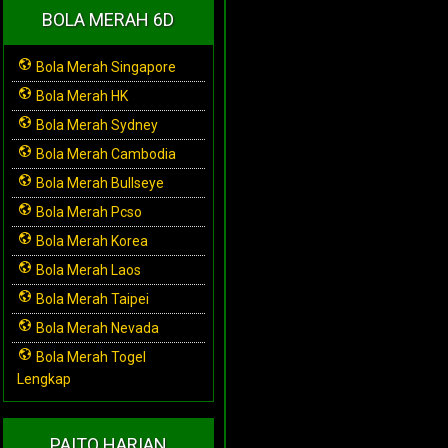
BOLA MERAH 6D
Bola Merah Singapore
Bola Merah HK
Bola Merah Sydney
Bola Merah Cambodia
Bola Merah Bullseye
Bola Merah Pcso
Bola Merah Korea
Bola Merah Laos
Bola Merah Taipei
Bola Merah Nevada
Bola Merah Togel
Lengkap
PAITO HARIAN