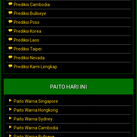
Prediksi Cambodia
Prediksi Bullseye
Prediksi Pcso
Prediksi Korea
Prediksi Laos
Prediksi Taipei
Prediksi Nevada
Prediksi Kami Lengkap
PAITO HARI INI
Paito Warna Singapore
Paito Warna Hongkong
Paito Warna Sydney
Paito Warna Cambodia
Paito Warna Bullseye