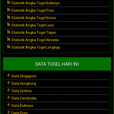
Statistik Angka Togel Bullseye
Statistik Angka Togel Pcso
Statistik Angka Togel Korea
Statistik Angka Togel Laos
Statistik Angka Togel Taipei
Statistik Angka Togel Nevada
Statistik Angka Togel Lengkap
DATA TOGEL HARI INI
Data Singapore
Data Hongkong
Data Sydney
Data Cambodia
Data Bullseye
Data Pcso