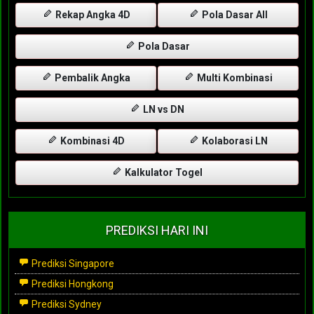
Rekap Angka 4D
Pola Dasar All
Pola Dasar
Pembalik Angka
Multi Kombinasi
LN vs DN
Kombinasi 4D
Kolaborasi LN
Kalkulator Togel
PREDIKSI HARI INI
Prediksi Singapore
Prediksi Hongkong
Prediksi Sydney