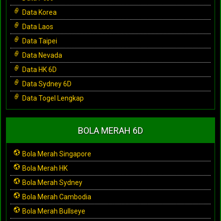
Data Korea
Data Laos
Data Taipei
Data Nevada
Data HK 6D
Data Sydney 6D
Data Togel Lengkap
BOLA MERAH 6D
Bola Merah Singapore
Bola Merah HK
Bola Merah Sydney
Bola Merah Cambodia
Bola Merah Bullseye