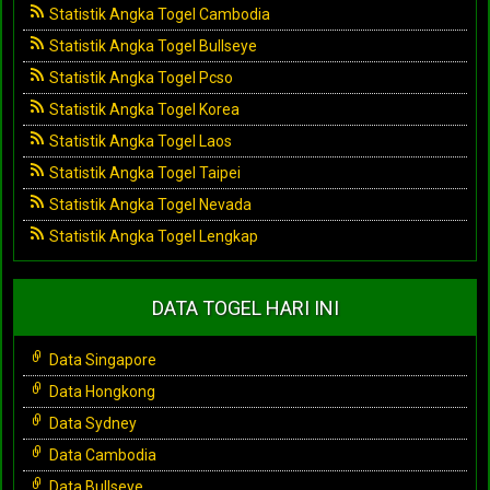
Statistik Angka Togel Cambodia
Statistik Angka Togel Bullseye
Statistik Angka Togel Pcso
Statistik Angka Togel Korea
Statistik Angka Togel Laos
Statistik Angka Togel Taipei
Statistik Angka Togel Nevada
Statistik Angka Togel Lengkap
DATA TOGEL HARI INI
Data Singapore
Data Hongkong
Data Sydney
Data Cambodia
Data Bullseye