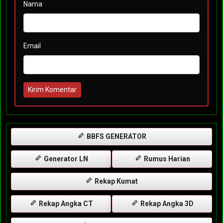
Nama
Email
Kirim Komentar
BBFS GENERATOR
Generator LN
Rumus Harian
Rekap Kumat
Rekap Angka CT
Rekap Angka 3D