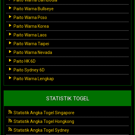
Paito Warna Bullseye
Paito Warna Pcso
Paito Warna Korea
Paito Warna Laos
Paito Warna Taipei
Paito Warna Nevada
Paito HK 6D
Paito Sydney 6D
Paito Warna Lengkap
STATISTIK TOGEL
Statistik Angka Togel Singapore
Statistik Angka Togel Hongkong
Statistik Angka Togel Sydney