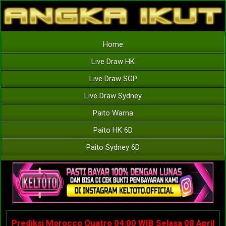
Home
Live Draw HK
Live Draw SGP
Live Draw Sydney
Paito Warna
Paito HK 6D
Paito Sydney 6D
Prediksi Morocco Quatro 04:00 WIB Selasa 08 April