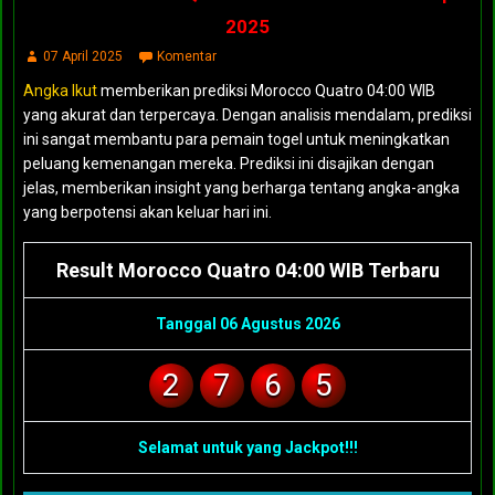
2025
07 April 2025
Komentar
Angka Ikut
memberikan prediksi Morocco Quatro 04:00 WIB
yang akurat dan terpercaya. Dengan analisis mendalam, prediksi
ini sangat membantu para pemain togel untuk meningkatkan
peluang kemenangan mereka. Prediksi ini disajikan dengan
jelas, memberikan insight yang berharga tentang angka-angka
yang berpotensi akan keluar hari ini.
Result Morocco Quatro 04:00 WIB Terbaru
Tanggal 06 Agustus 2026
2
7
6
5
Selamat untuk yang Jackpot!!!