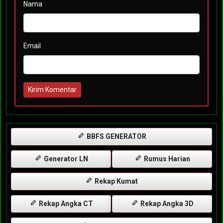
Nama
Email
Kirim Komentar
BBFS GENERATOR
Generator LN
Rumus Harian
Rekap Kumat
Rekap Angka CT
Rekap Angka 3D