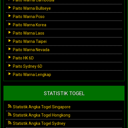
Paito Warna Bullseye
Paito Warna Pcso
Paito Warna Korea
Paito Warna Laos
Paito Warna Taipei
Paito Warna Nevada
Paito HK 6D
Paito Sydney 6D
Paito Warna Lengkap
STATISTIK TOGEL
Statistik Angka Togel Singapore
Statistik Angka Togel Hongkong
Statistik Angka Togel Sydney