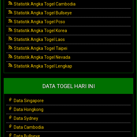
Statistik Angka Togel Cambodia
Statistik Angka Togel Bullseye
Statistik Angka Togel Pcso
Statistik Angka Togel Korea
Statistik Angka Togel Laos
Statistik Angka Togel Taipei
Statistik Angka Togel Nevada
Statistik Angka Togel Lengkap
DATA TOGEL HARI INI
Data Singapore
Data Hongkong
Data Sydney
Data Cambodia
Data Bullseye