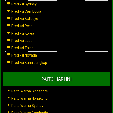
Prediksi Sydney
Prediksi Cambodia
Prediksi Bullseye
Prediksi Pcso
Prediksi Korea
Prediksi Laos
Prediksi Taipei
Prediksi Nevada
Prediksi Kami Lengkap
PAITO HARI INI
Paito Warna Singapore
Paito Warna Hongkong
Paito Warna Sydney
Paito Warna Cambodia