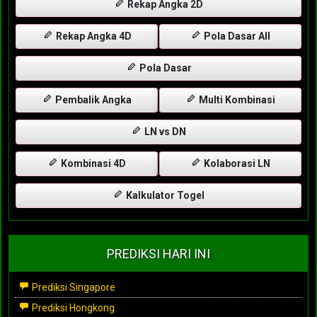
Rekap Angka 2D
Rekap Angka 4D
Pola Dasar All
Pola Dasar
Pembalik Angka
Multi Kombinasi
LN vs DN
Kombinasi 4D
Kolaborasi LN
Kalkulator Togel
PREDIKSI HARI INI
Prediksi Singapore
Prediksi Hongkong