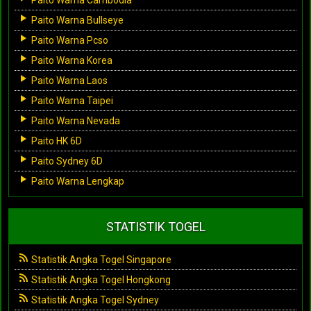
Paito Warna Bullseye
Paito Warna Pcso
Paito Warna Korea
Paito Warna Laos
Paito Warna Taipei
Paito Warna Nevada
Paito HK 6D
Paito Sydney 6D
Paito Warna Lengkap
STATISTIK TOGEL
Statistik Angka Togel Singapore
Statistik Angka Togel Hongkong
Statistik Angka Togel Sydney