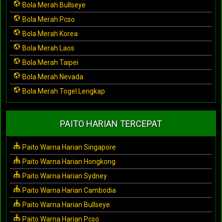
Bola Merah Bullseye
Bola Merah Pcso
Bola Merah Korea
Bola Merah Laos
Bola Merah Taipei
Bola Merah Nevada
Bola Merah Togel Lengkap
PAITO HARIAN TERCEPAT
Paito Warna Harian Singapore
Paito Warna Harian Hongkong
Paito Warna Harian Sydney
Paito Warna Harian Cambodia
Paito Warna Harian Bullseye
Paito Warna Harian Pcso